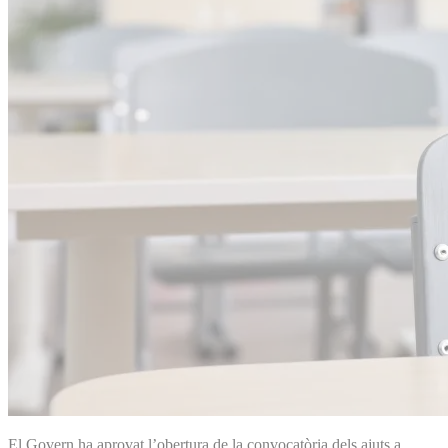
El Govern ha aprovat l’obertura de la convocatòria dels ajuts a