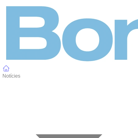
Panell de gestió de galetes
Notícies