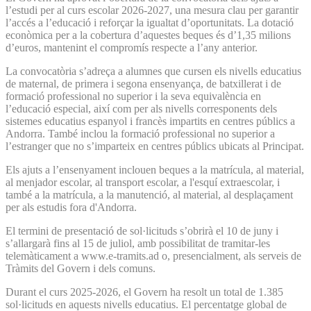
l’estudi per al curs escolar 2026-2027, una mesura clau per garantir
l’accés a l’educació i reforçar la igualtat d’oportunitats. La dotació
econòmica per a la cobertura d’aquestes beques és d’1,35 milions
d’euros, mantenint el compromís respecte a l’any anterior.
La convocatòria s’adreça a alumnes que cursen els nivells educatius
de maternal, de primera i segona ensenyança, de batxillerat i de
formació professional no superior i la seva equivalència en
l’educació especial, així com per als nivells corresponents dels
sistemes educatius espanyol i francès impartits en centres públics a
Andorra. També inclou la formació professional no superior a
l’estranger que no s’imparteix en centres públics ubicats al Principat.
Els ajuts a l’ensenyament inclouen beques a la matrícula, al material,
al menjador escolar, al transport escolar, a l'esquí extraescolar, i
també a la matrícula, a la manutenció, al material, al desplaçament
per als estudis fora d'Andorra.
El termini de presentació de sol·licituds s’obrirà el 10 de juny i
s’allargarà fins al 15 de juliol, amb possibilitat de tramitar-les
telemàticament a www.e-tramits.ad o, presencialment, als serveis de
Tràmits del Govern i dels comuns.
Durant el curs 2025-2026, el Govern ha resolt un total de 1.385
sol·licituds en aquests nivells educatius. El percentatge global de