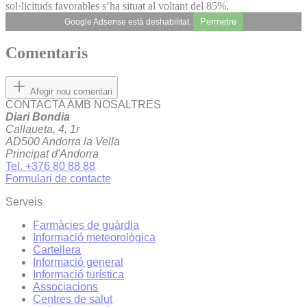
sol·licituds favorables s’ha situat al voltant del 85%.
Permetre
Google Adsense està deshabilitat.
Comentaris
Afegir nou comentari
CONTACTA AMB NOSALTRES
Diari Bondia
Callaueta, 4, 1r
AD500 Andorra la Vella
Principat d'Andorra
Tel. +376 80 88 88
Formulari de contacte
Serveis
Farmàcies de guàrdia
Informació meteorològica
Cartellera
Informació general
Informació turística
Associacions
Centres de salut