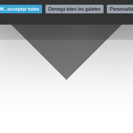
K, acceptar totes
Denega totes les galetes
Personalit