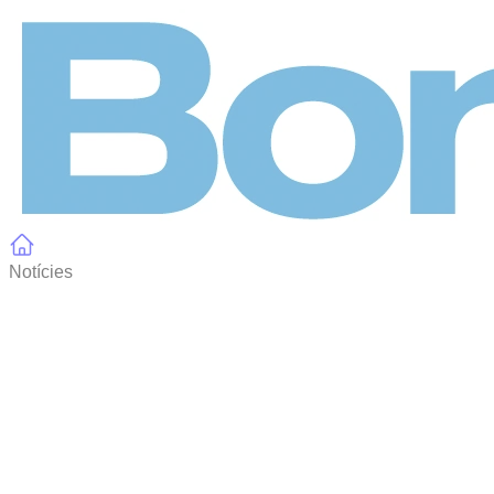
Panell de gestió de galetes
Notícies