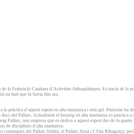
la Federació Catalana d’Activitats Subaquàtiques. Es tracta de la prime
rà un buit que hi havia fins ara.
a la pràctica d’aquest esport en alta muntanya i sota gel. Punsolas ha 
s llacs del Pallars. Actualment el busseig en alta muntanya es practica a s
eig Pallars, una empresa que es dedica a aquest esport des de fa quatre
sos de disciplines d’alta muntanya.
les comarques del Pallars Sobirà, el Pallars Jussà i l’Alta Ribagorça, pe