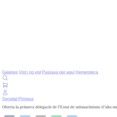
Galeries
Vist i no vist
Passava per aquí
Hemeroteca
Societat
Pirineus
Oberta la primera delegació de l’Estat de submarinisme d’alta 