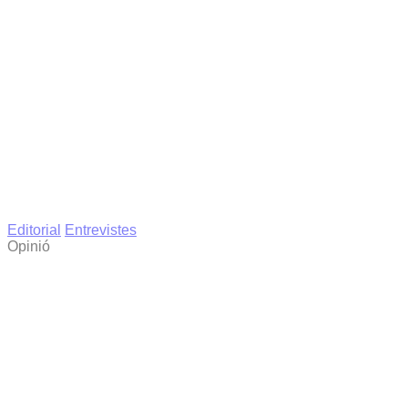
Editorial
Entrevistes
Opinió