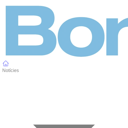
Panell de gestió de galetes
Notícies