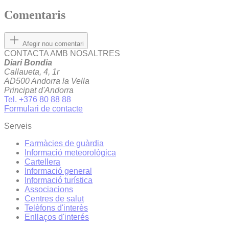
Comentaris
Afegir nou comentari
CONTACTA AMB NOSALTRES
Diari Bondia
Callaueta, 4, 1r
AD500 Andorra la Vella
Principat d'Andorra
Tel. +376 80 88 88
Formulari de contacte
Serveis
Farmàcies de guàrdia
Informació meteorològica
Cartellera
Informació general
Informació turística
Associacions
Centres de salut
Telèfons d'interès
Enllaços d'interés