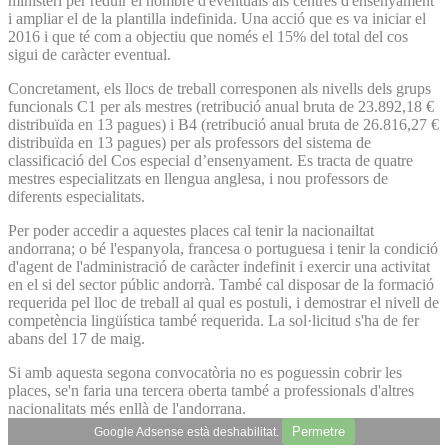
ministeri per reduir el nombre d'eventuals als centres d'ensenyament
i ampliar el de la plantilla indefinida. Una acció que es va iniciar el
2016 i que té com a objectiu que només el 15% del total del cos
sigui de caràcter eventual.
Concretament, els llocs de treball corresponen als nivells dels grups
funcionals C1 per als mestres (retribució anual bruta de 23.892,18 €
distribuïda en 13 pagues) i B4 (retribució anual bruta de 26.816,27 €
distribuïda en 13 pagues) per als professors del sistema de
classificació del Cos especial d’ensenyament. Es tracta de quatre
mestres especialitzats en llengua anglesa, i nou professors de
diferents especialitats.
Per poder accedir a aquestes places cal tenir la nacionailtat
andorrana; o bé l'espanyola, francesa o portuguesa i tenir la condició
d'agent de l'administració de caràcter indefinit i exercir una activitat
en el si del sector públic andorrà. També cal disposar de la formació
requerida pel lloc de treball al qual es postuli, i demostrar el nivell de
competència lingüística també requerida. La sol·licitud s'ha de fer
abans del 17 de maig.
Si amb aquesta segona convocatòria no es poguessin cobrir les
places, se'n faria una tercera oberta també a professionals d'altres
nacionalitats més enllà de l'andorrana.
Permetre
Google Adsense està deshabilitat.