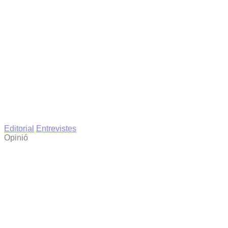
Editorial
Entrevistes
Opinió