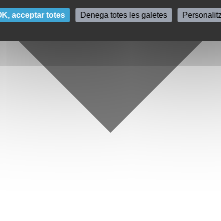
K, acceptar totes
Denega totes les galetes
Personalit