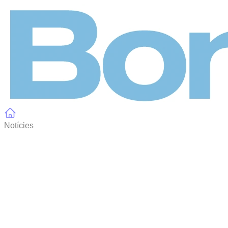
Panell de gestió de galetes
Notícies