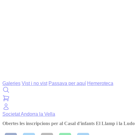
Galeries
Vist i no vist
Passava per aquí
Hemeroteca
Societat
Andorra la Vella
Obertes les inscripcions per al Casal d'infants El Llamp i la Lu