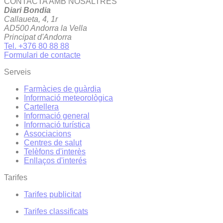
CONTACTA AMB NOSALTRES
Diari Bondia
Callaueta, 4, 1r
AD500 Andorra la Vella
Principat d'Andorra
Tel. +376 80 88 88
Formulari de contacte
Serveis
Farmàcies de guàrdia
Informació meteorològica
Cartellera
Informació general
Informació turística
Associacions
Centres de salut
Telèfons d'interès
Enllaços d'interés
Tarifes
Tarifes publicitat
Tarifes classificats