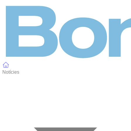
Panell de gestió de galetes
Notícies