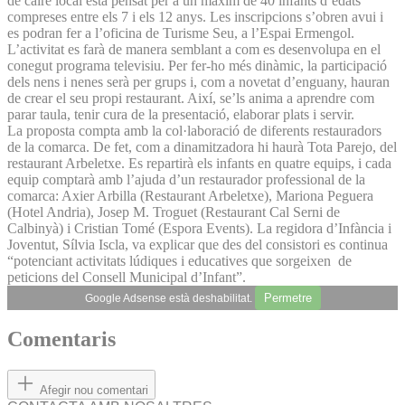
de caire local està pensat per a un màxim de 40 infants d’edats
compreses entre els 7 i els 12 anys. Les inscripcions s’obren avui i
es podran fer a l’oficina de Turisme Seu, a l’Espai Ermengol.
L’activitat es farà de manera semblant a com es desenvolupa en el
conegut programa televisiu. Per fer-ho més dinàmic, la participació
dels nens i nenes serà per grups i, com a novetat d’enguany, hauran
de crear el seu propi restaurant. Així, se’ls anima a aprendre com
parar taula, tenir cura de la presentació, elaborar plats i servir.
La proposta compta amb la col·laboració de diferents restauradors
de la comarca. De fet, com a dinamitzadora hi haurà Tota Parejo, del
restaurant Arbeletxe. Es repartirà els infants en quatre equips, i cada
equip comptarà amb l’ajuda d’un restaurador professional de la
comarca: Axier Arbilla (Restaurant Arbeletxe), Mariona Peguera
(Hotel Andria), Josep M. Troguet (Restaurant Cal Serni de
Calbinyà) i Cristian Tomé (Espora Events). La regidora d’Infància i
Joventut, Sílvia Iscla, va explicar que des del consistori es continua
“potenciant activitats lúdiques i educatives que sorgeixen de
peticions del Consell Municipal d’Infant”.
Permetre
Google Adsense està deshabilitat.
Comentaris
Afegir nou comentari