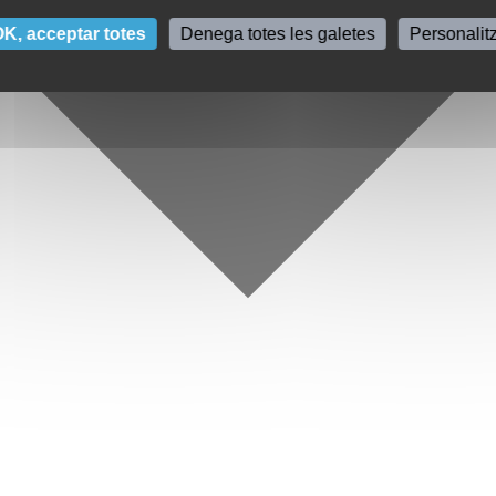
K, acceptar totes
Denega totes les galetes
Personalit