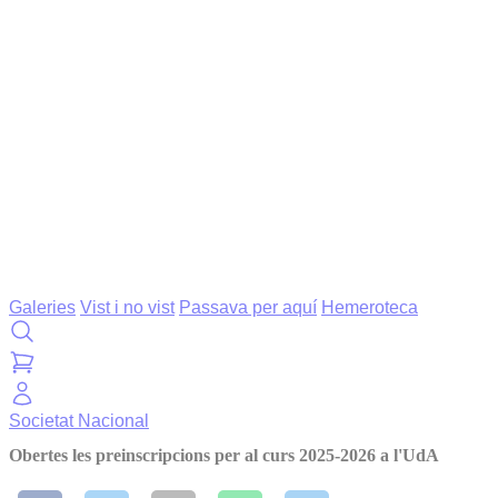
Galeries
Vist i no vist
Passava per aquí
Hemeroteca
Societat
Nacional
Obertes les preinscripcions per al curs 2025-2026 a l'UdA