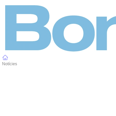
Panell de gestió de galetes
Notícies