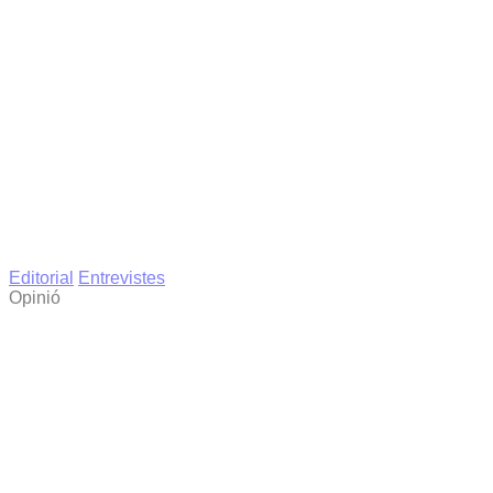
Editorial
Entrevistes
Opinió