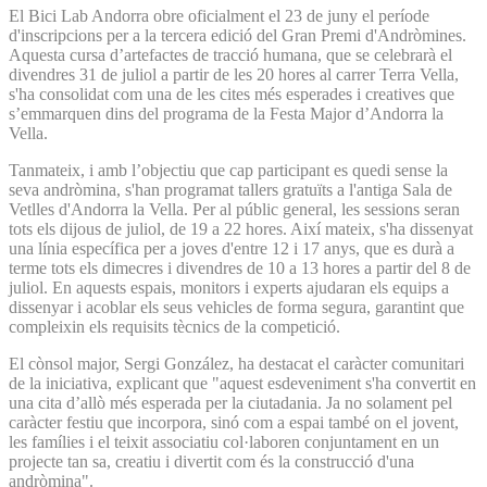
El Bici Lab Andorra obre oficialment el 23 de juny el període
d'inscripcions per a la tercera edició del Gran Premi d'Andròmines.
Aquesta cursa d’artefactes de tracció humana, que se celebrarà el
divendres 31 de juliol a partir de les 20 hores al carrer Terra Vella,
s'ha consolidat com una de les cites més esperades i creatives que
s’emmarquen dins del programa de la Festa Major d’Andorra la
Vella.
Tanmateix, i amb l’objectiu que cap participant es quedi sense la
seva andròmina, s'han programat tallers gratuïts a l'antiga Sala de
Vetlles d'Andorra la Vella. Per al públic general, les sessions seran
tots els dijous de juliol, de 19 a 22 hores. Així mateix, s'ha dissenyat
una línia específica per a joves d'entre 12 i 17 anys, que es durà a
terme tots els dimecres i divendres de 10 a 13 hores a partir del 8 de
juliol. En aquests espais, monitors i experts ajudaran els equips a
dissenyar i acoblar els seus vehicles de forma segura, garantint que
compleixin els requisits tècnics de la competició.
El cònsol major, Sergi González, ha destacat el caràcter comunitari
de la iniciativa, explicant que "aquest esdeveniment s'ha convertit en
una cita d’allò més esperada per la ciutadania. Ja no solament pel
caràcter festiu que incorpora, sinó com a espai també on el jovent,
les famílies i el teixit associatiu col·laboren conjuntament en un
projecte tan sa, creatiu i divertit com és la construcció d'una
andròmina".