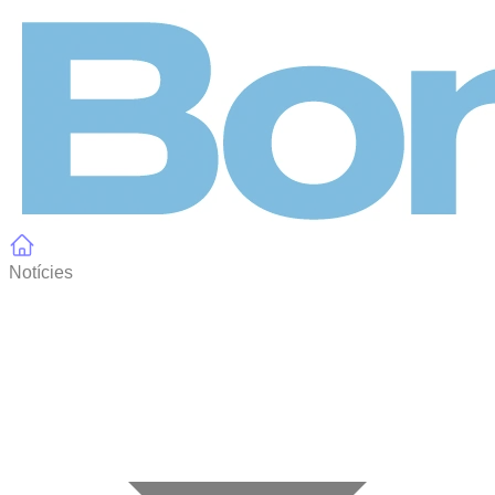
Panell de gestió de galetes
Notícies