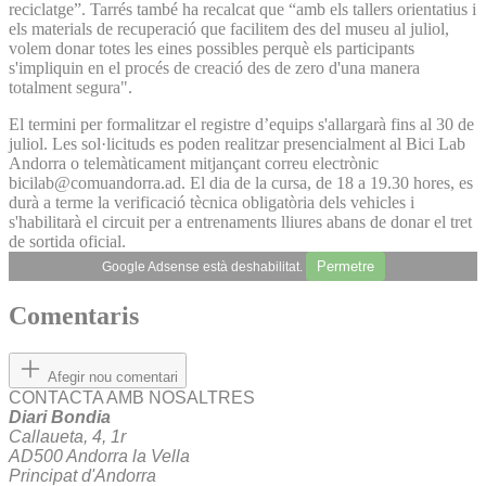
reciclatge”. Tarrés també ha recalcat que “amb els tallers orientatius i
els materials de recuperació que facilitem des del museu al juliol,
volem donar totes les eines possibles perquè els participants
s'impliquin en el procés de creació des de zero d'una manera
totalment segura".
El termini per formalitzar el registre d’equips s'allargarà fins al 30 de
juliol. Les sol·licituds es poden realitzar presencialment al Bici Lab
Andorra o telemàticament mitjançant correu electrònic
bicilab@comuandorra.ad. El dia de la cursa, de 18 a 19.30 hores, es
durà a terme la verificació tècnica obligatòria dels vehicles i
s'habilitarà el circuit per a entrenaments lliures abans de donar el tret
de sortida oficial.
Permetre
Google Adsense està deshabilitat.
Comentaris
Afegir nou comentari
CONTACTA AMB NOSALTRES
Diari Bondia
Callaueta, 4, 1r
AD500 Andorra la Vella
Principat d'Andorra