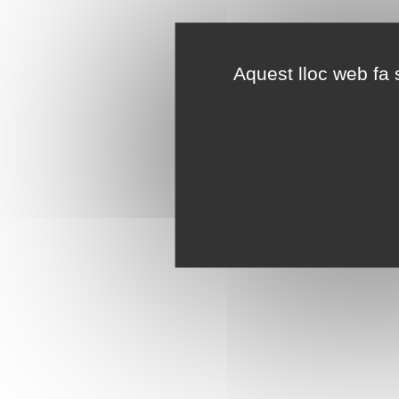
Aquest lloc web fa s