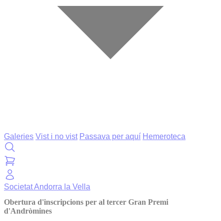
Galeries
Vist i no vist
Passava per aquí
Hemeroteca
Societat
Andorra la Vella
Obertura d'inscripcions per al tercer Gran Premi
d'Andròmines