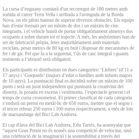
La cursa d’enguany constarà d'un recorregut de 180 metres amb
sortida al carrer Terra Vella i arribada a l'avinguda de la Borda
Nova, on els pilots hauran de superar diversos obstacles. Els equips
han d'estar formats per un mínim de dos i un màxim de cinc
integrants, i el vehicle haurà de portar obligatòriament almenys dos
ocupants a sobre durant tot el trajecte. A més, les andròmines han de
ser de fabricació pròpia, fetes majoritàriament amb materials
reciclats, pesar menys de 80 kg en buit i disposar de mecanismes de
fre i de gir. Pel que fa a la seguretat, l’ús de casc integral i guants
resistents a l’abrasió serà obligatori.
Els participants es distribuiran en dues categories: ‘Llebres’ (d’11 a
17 anys) i ‘Guepards’ (majors d’edat o famílies amb infants majors
de 10 anys). La puntuació final es decidirà sobre un màxim de 100
punts i serà un jurat independent qui puntuarà la creativitat del
disseny, la posada en escena i vestimenta, l’espectacle generat i el
temps de cursa cronometrat. El primer classificat de cada categoria
s’endurà un premi en metàl·lic de 650 euros, mentre que el segon i
el tercer rebran 250 euros i 100 euros respectivament, a més de lots
de marxandatge del Bici Lab Andorra.
El cap d'àrea del Bici Lab Andorra, Edu Tarrés, ha assenyalat que
“aquest Gran Premi no és només una competició de velocitat, sinó
una celebració de la imaginació i la sostenibilitat a través del