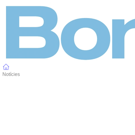
Panell de gestió de galetes
Notícies