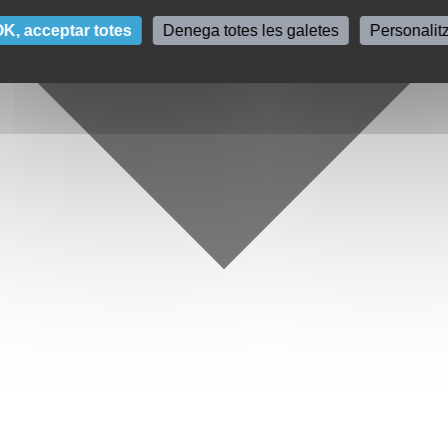
K, acceptar totes
Denega totes les galetes
Personalit