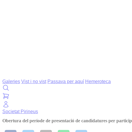
Galeries
Vist i no vist
Passava per aquí
Hemeroteca
Societat
Pirineus
Obertura del període de presentació de candidatures per partic