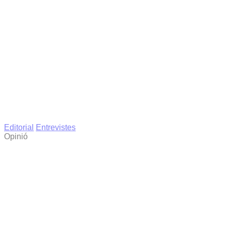
Editorial
Entrevistes
Opinió