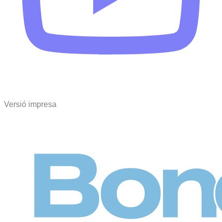
Versió impresa