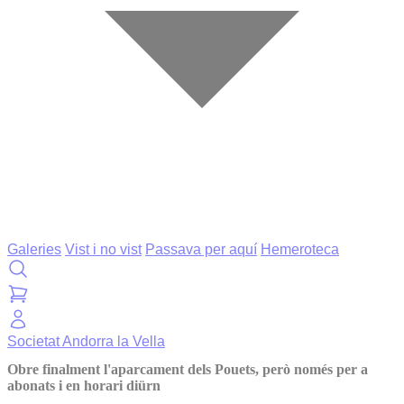
Galeries
Vist i no vist
Passava per aquí
Hemeroteca
Societat
Andorra la Vella
Obre finalment l'aparcament dels Pouets, però només per a
abonats i en horari diürn