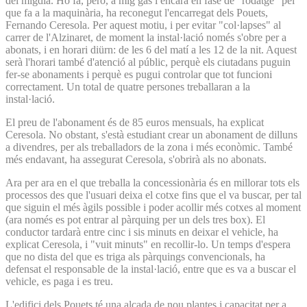
del migdia. Ho fa, però, a mig gas i encara en fase de "rodatge" pel
que fa a la maquinària, ha reconegut l'encarregat dels Pouets,
Fernando Ceresola. Per aquest motiu, i per evitar "col·lapses" al
carrer de l'Alzinaret, de moment la instal·lació només s'obre per a
abonats, i en horari diürn: de les 6 del matí a les 12 de la nit. Aquest
serà l'horari també d'atenció al públic, perquè els ciutadans puguin
fer-se abonaments i perquè es pugui controlar que tot funcioni
correctament. Un total de quatre persones treballaran a la
instal·lació.
El preu de l'abonament és de 85 euros mensuals, ha explicat
Ceresola. No obstant, s'està estudiant crear un abonament de dilluns
a divendres, per als treballadors de la zona i més econòmic. També
més endavant, ha assegurat Ceresola, s'obrirà als no abonats.
Ara per ara en el que treballa la concessionària és en millorar tots els
processos des que l'usuari deixa el cotxe fins que el va buscar, per tal
que siguin el més àgils possible i poder acollir més cotxes al moment
(ara només es pot entrar al pàrquing per un dels tres box). El
conductor tardarà entre cinc i sis minuts en deixar el vehicle, ha
explicat Ceresola, i "vuit minuts" en recollir-lo. Un temps d'espera
que no dista del que es triga als pàrquings convencionals, ha
defensat el responsable de la instal·lació, entre que es va a buscar el
vehicle, es paga i es treu.
L'edifici dels Pouets té una alçada de nou plantes i capacitat per a