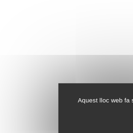
Aquest lloc web fa s