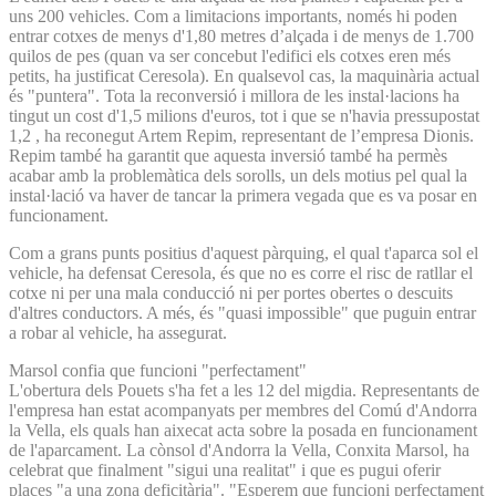
uns 200 vehicles. Com a limitacions importants, només hi poden
entrar cotxes de menys d'1,80 metres d’alçada i de menys de 1.700
quilos de pes (quan va ser concebut l'edifici els cotxes eren més
petits, ha justificat Ceresola). En qualsevol cas, la maquinària actual
és "puntera". Tota la reconversió i millora de les instal·lacions ha
tingut un cost d'1,5 milions d'euros, tot i que se n'havia pressupostat
1,2 , ha reconegut Artem Repim, representant de l’empresa Dionis.
Repim també ha garantit que aquesta inversió també ha permès
acabar amb la problemàtica dels sorolls, un dels motius pel qual la
instal·lació va haver de tancar la primera vegada que es va posar en
funcionament.
Com a grans punts positius d'aquest pàrquing, el qual t'aparca sol el
vehicle, ha defensat Ceresola, és que no es corre el risc de ratllar el
cotxe ni per una mala conducció ni per portes obertes o descuits
d'altres conductors. A més, és "quasi impossible" que puguin entrar
a robar al vehicle, ha assegurat.
Marsol confia que funcioni "perfectament"
L'obertura dels Pouets s'ha fet a les 12 del migdia. Representants de
l'empresa han estat acompanyats per membres del Comú d'Andorra
la Vella, els quals han aixecat acta sobre la posada en funcionament
de l'aparcament. La cònsol d'Andorra la Vella, Conxita Marsol, ha
celebrat que finalment "sigui una realitat" i que es pugui oferir
places "a una zona deficitària". "Esperem que funcioni perfectament