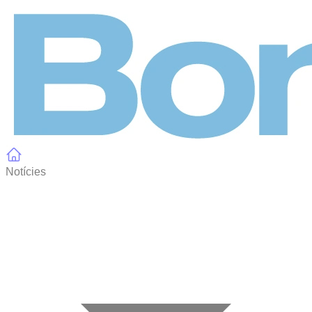
Panell de gestió de galetes
Notícies