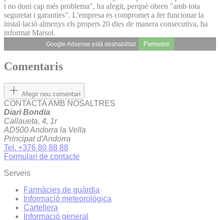
i no doni cap més problema", ha afegit, perquè obren "amb tota
seguretat i garanties". L'empresa es compromet a fer funcionar la
instal·lació almenys els propers 20 dies de manera consecutiva, ha
informat Marsol.
Permetre
Google Adsense està deshabilitat.
Comentaris
Afegir nou comentari
CONTACTA AMB NOSALTRES
Diari Bondia
Callaueta, 4, 1r
AD500 Andorra la Vella
Principat d'Andorra
Tel. +376 80 88 88
Formulari de contacte
Serveis
Farmàcies de guàrdia
Informació meteorològica
Cartellera
Informació general