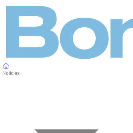
Panell de gestió de galetes
Notícies