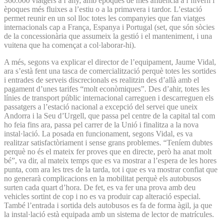
360.000 viatgers a l’any, amb èpoques de més afluència a l’hivern i
èpoques més fluixes a l’estiu o a la primavera i tardor. L’estació
permet reunir en un sol lloc totes les companyies que fan viatges
internacionals cap a França, Espanya i Portugal (set, que són sòcies
de la concessionària que assumeix la gestió i el manteniment, i una
vuitena que ha començat a col·laborar-hi).
A més, segons va explicar el director de l’equipament, Jaume Vidal,
ara s’està fent una tasca de comercialització perquè totes les sortides
i entrades de serveis discrecionals es realitzin des d’allà amb el
pagament d’unes tarifes “molt econòmiques”. Des d’ahir, totes les
línies de transport públic internacional carreguen i descarreguen els
passatgers a l’estació nacional a excepció del servei que uneix
Andorra i la Seu d’Urgell, que passa pel centre de la capital tal com
ho feia fins ara, passa pel carrer de la Unió i finalitza a la nova
instal·lació. La posada en funcionament, segons Vidal, es va
realitzar satisfactòriament i sense grans problemes. “Teníem dubtes
perquè no és el mateix fer proves que en directe, però ha anat molt
bé”, va dir, al mateix temps que es va mostrar a l’espera de les hores
punta, com ara les tres de la tarda, tot i que es va mostrar confiat que
no generarà complicacions en la mobilitat perquè els autobusos
surten cada quart d’hora. De fet, es va fer una prova amb deu
vehicles sortint de cop i no es va produir cap alteració especial.
També l’entrada i sortida dels autobusos es fa de forma àgil, ja que
la instal·lació està equipada amb un sistema de lector de matrícules.