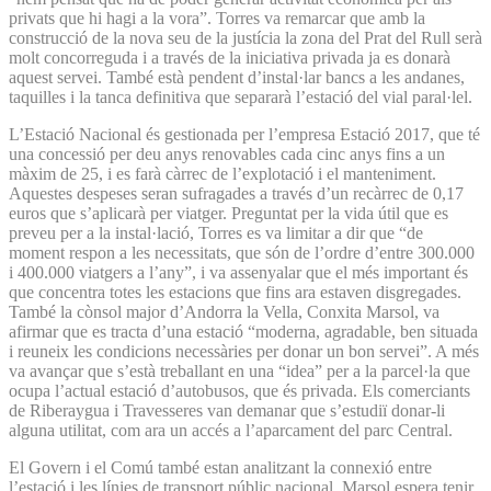
privats que hi hagi a la vora”. Torres va remarcar que amb la
construcció de la nova seu de la justícia la zona del Prat del Rull serà
molt concorreguda i a través de la iniciativa privada ja es donarà
aquest servei. També està pendent d’instal·lar bancs a les andanes,
taquilles i la tanca definitiva que separarà l’estació del vial paral·lel.
L’Estació Nacional és gestionada per l’empresa Estació 2017, que té
una concessió per deu anys renovables cada cinc anys fins a un
màxim de 25, i es farà càrrec de l’explotació i el manteniment.
Aquestes despeses seran sufragades a través d’un recàrrec de 0,17
euros que s’aplicarà per viatger. Preguntat per la vida útil que es
preveu per a la instal·lació, Torres es va limitar a dir que “de
moment respon a les necessitats, que són de l’ordre d’entre 300.000
i 400.000 viatgers a l’any”, i va assenyalar que el més important és
que concentra totes les estacions que fins ara estaven disgregades.
També la cònsol major d’Andorra la Vella, Conxita Marsol, va
afirmar que es tracta d’una estació “moderna, agradable, ben situada
i reuneix les condicions necessàries per donar un bon servei”. A més
va avançar que s’està treballant en una “idea” per a la parcel·la que
ocupa l’actual estació d’autobusos, que és privada. Els comerciants
de Riberaygua i Travesseres van demanar que s’estudiï donar-li
alguna utilitat, com ara un accés a l’aparcament del parc Central.
El Govern i el Comú també estan analitzant la connexió entre
l’estació i les línies de transport públic nacional. Marsol espera tenir