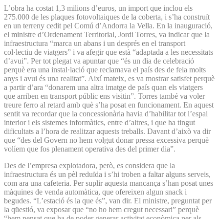
L’obra ha costat 1,3 milions d’euros, un import que inclou els
275.000 de les plaques fotovoltaiques de la coberta, i s’ha construït
en un terreny cedit pel Comú d’Andorra la Vella. En la inauguració,
el ministre d’Ordenament Territorial, Jordi Torres, va indicar que la
infraestructura “marca un abans i un després en el transport
col·lectiu de viatgers” i va afegir que està “adaptada a les necessitats
d’avui”. Per tot plegat va apuntar que “és un dia de celebració
perquè era una instal·lació que reclamava el país des de feia molts
anys i avui és una realitat”. Així mateix, es va mostrar satisfet perquè
a partir d’ara “donarem una altra imatge de país quan els viatgers
que arriben en transport públic ens visitin”. Torres també va voler
treure ferro al retard amb què s’ha posat en funcionament. En aquest
sentit va recordar que la concessionària havia d’habilitar tot l’espai
interior i els sistemes informàtics, entre d’altres, i que ha tingut
dificultats a l’hora de realitzar aquests treballs. Davant d’això va dir
que “des del Govern no hem volgut donar pressa excessiva perquè
volíem que fos plenament operativa des del primer dia”.
Des de l’empresa explotadora, però, es considera que la
infraestructura és un pèl reduïda i s’hi troben a faltar alguns serveis,
com ara una cafeteria. Per suplir aquesta mancança s’han posat unes
màquines de venda automàtica, que ofereixen algun snack i
begudes. “L’estació és la que és”, van dir. El ministre, preguntat per
la qüestió, va exposar que “no ho hem cregut necessari” perquè
“hem pensat que ha de poder generar activitat econòmica per als