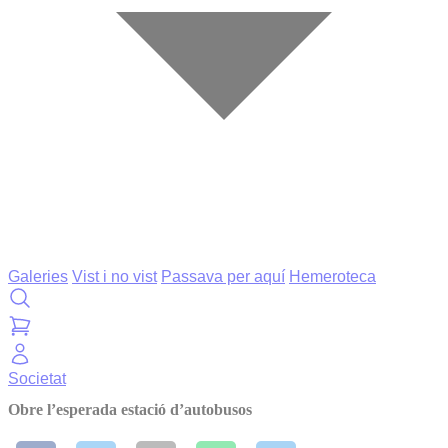
Galeries
Vist i no vist
Passava per aquí
Hemeroteca
Societat
Obre l’esperada estació d’autobusos