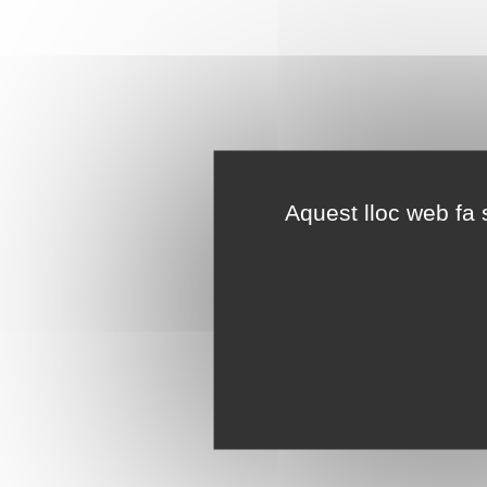
Aquest lloc web fa s