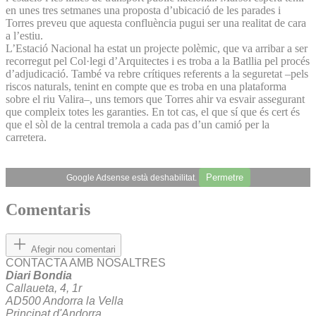
en unes tres setmanes una proposta d’ubicació de les parades i
Torres preveu que aquesta confluència pugui ser una realitat de cara
a l’estiu.
L’Estació Nacional ha estat un projecte polèmic, que va arribar a ser
recorregut pel Col·legi d’Arquitectes i es troba a la Batllia pel procés
d’adjudicació. També va rebre crítiques referents a la seguretat –pels
riscos naturals, tenint en compte que es troba en una plataforma
sobre el riu Valira–, uns temors que Torres ahir va esvair assegurant
que compleix totes les garanties. En tot cas, el que sí que és cert és
que el sòl de la central tremola a cada pas d’un camió per la
carretera.
Permetre
Google Adsense està deshabilitat.
Comentaris
Afegir nou comentari
CONTACTA AMB NOSALTRES
Diari Bondia
Callaueta, 4, 1r
AD500 Andorra la Vella
Principat d'Andorra