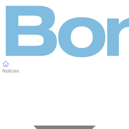
Panell de gestió de galetes
Notícies