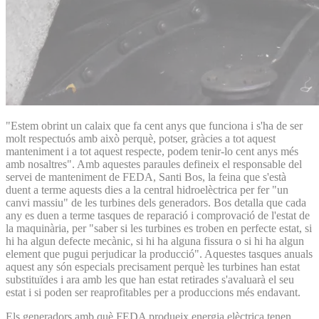
"Estem obrint un calaix que fa cent anys que funciona i s'ha de ser
molt respectuós amb això perquè, potser, gràcies a tot aquest
manteniment i a tot aquest respecte, podem tenir-lo cent anys més
amb nosaltres". Amb aquestes paraules defineix el responsable del
servei de manteniment de FEDA, Santi Bos, la feina que s'està
duent a terme aquests dies a la central hidroelèctrica per fer "un
canvi massiu" de les turbines dels generadors. Bos detalla que cada
any es duen a terme tasques de reparació i comprovació de l'estat de
la maquinària, per "saber si les turbines es troben en perfecte estat, si
hi ha algun defecte mecànic, si hi ha alguna fissura o si hi ha algun
element que pugui perjudicar la producció". Aquestes tasques anuals
aquest any són especials precisament perquè les turbines han estat
substituïdes i ara amb les que han estat retirades s'avaluarà el seu
estat i si poden ser reaprofitables per a produccions més endavant.
Els generadors amb què FEDA produeix energia elèctrica tenen