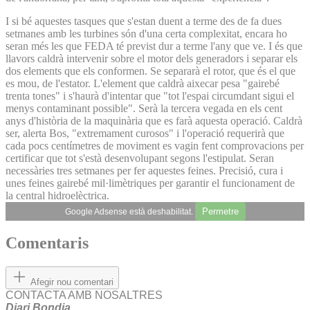
I si bé aquestes tasques que s'estan duent a terme des de fa dues
setmanes amb les turbines són d'una certa complexitat, encara ho
seran més les que FEDA té previst dur a terme l'any que ve. I és que
llavors caldrà intervenir sobre el motor dels generadors i separar els
dos elements que els conformen. Se separarà el rotor, que és el que
es mou, de l'estator. L'element que caldrà aixecar pesa "gairebé
trenta tones" i s'haurà d'intentar que "tot l'espai circumdant sigui el
menys contaminant possible". Serà la tercera vegada en els cent
anys d'història de la maquinària que es farà aquesta operació. Caldrà
ser, alerta Bos, "extremament curosos" i l'operació requerirà que
cada pocs centímetres de moviment es vagin fent comprovacions per
certificar que tot s'està desenvolupant segons l'estipulat. Seran
necessàries tres setmanes per fer aquestes feines. Precisió, cura i
unes feines gairebé mil·limètriques per garantir el funcionament de
la central hidroelèctrica.
Permetre
Google Adsense està deshabilitat.
Comentaris
Afegir nou comentari
CONTACTA AMB NOSALTRES
Diari Bondia