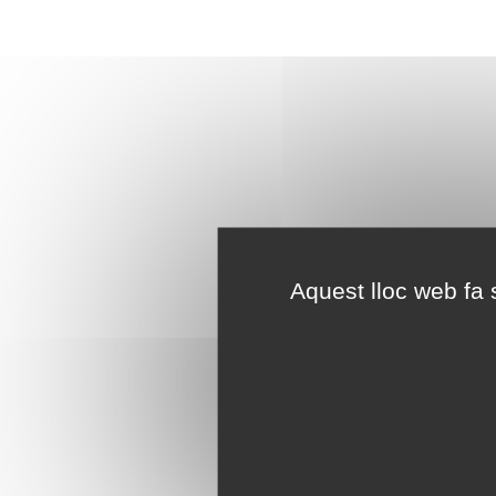
Aquest lloc web fa s