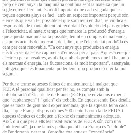
prop de cent anys i la maquinària continua sent la mateixa que un
segle enrere. Per tant, és molt important que cada vegada que es
toquen aquests ginys es faci "amb un respecte important perquè són
elements que van fer possible el que som avui en dia", reivindica el
responsable de manteniment tot recordant l'evolució del país gràcies
a l'electricitat, al mateix temps que remarca la producció d'energia
que aquesta maquinària fa possible, tenint en compte, d'una banda,
els preus actuals del mercat i, de l'altra, que l'electricitat produïda és
cent per cent renovable. "Fa cent anys que produeixen energia
elèctrica verda sense cap mena d'emissió per al país. Aquesta energia
elèctrica per a nosaltres, avui dia, amb els problemes que hi ha, amb
els mercats d'energia, les fluctuacions, és molt important", assenyala,
i afegeix que "és fonamental poder tenir una producció i fer-la molt
segura".
Per dur a terme aquestes feines de manteniment, i malgrat que
FEDA té personal qualificat per fer-ho, es compta amb la
col·laboració d'Électricité de France (EDF) que envia uns experts
que "capitanegen" i "guien" els treballs. En aquest sentit, Bos detalla
que es tracta de gent molt experimentada, que fa aquesta feina cada
dia, ja que França disposa d'unes 500 centrals com la de FEDA i
aquests tècnics es dediquen a fer-ne els manteniments adequats.
Així, diu que per a ells les instal·lacions de FEDA són com una
"minicentral", ja que la més petita que hi ha a França és "el doble"
de l'andorrana, per tant, s'aprofita tota aquesta "experiència".