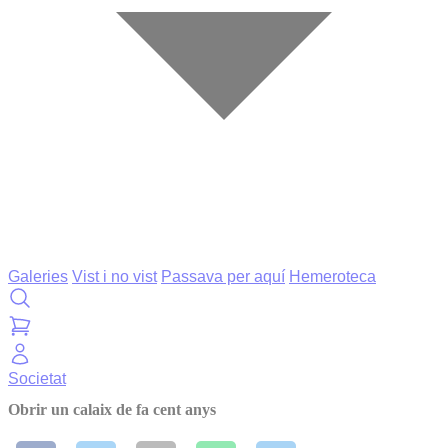
Galeries
Vist i no vist
Passava per aquí
Hemeroteca
Societat
Obrir un calaix de fa cent anys