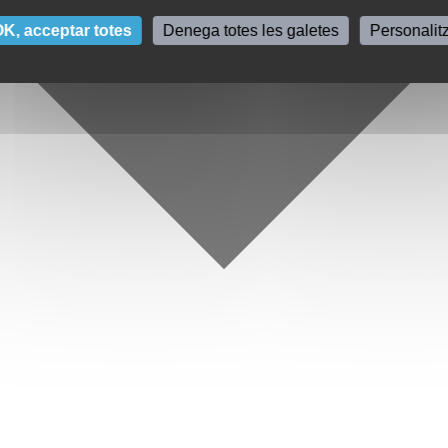
K, acceptar totes
Denega totes les galetes
Personalit