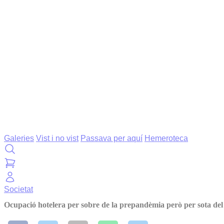
Galeries
Vist i no vist
Passava per aquí
Hemeroteca
Societat
Ocupació hotelera per sobre de la prepandèmia però per sota del