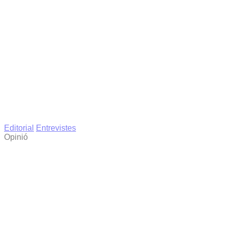
Editorial
Entrevistes
Opinió