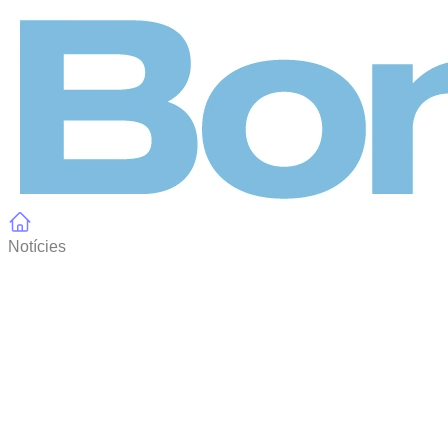
Panell de gestió de galetes
Notícies