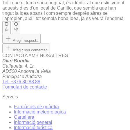
Tot i que el lema sona original, és idèntic al que estic veient
aquests dies d'un local de Canillo, que sembla que han
tingut la idea abans i com sempre després altres se
l'apropien, així i tot sembla bona idea, ja es veurà l'endemà
👍
👎
Afegir resposta
Afegir nou comentari
CONTACTA AMB NOSALTRES
Diari Bondia
Callaueta, 4, 1r
AD500 Andorra la Vella
Principat d'Andorra
Tel. +376 80 88 88
Formulari de contacte
Serveis
Farmàcies de guàrdia
Informació meteorològica
Cartellera
Informació general
Informació turística