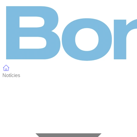
Panell de gestió de galetes
Notícies