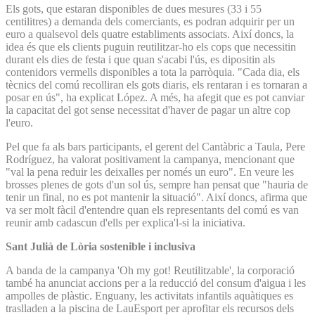
Els gots, que estaran disponibles de dues mesures (33 i 55
centilitres) a demanda dels comerciants, es podran adquirir per un
euro a qualsevol dels quatre establiments associats. Així doncs, la
idea és que els clients puguin reutilitzar-ho els cops que necessitin
durant els dies de festa i que quan s'acabi l'ús, es dipositin als
contenidors vermells disponibles a tota la parròquia. "Cada dia, els
tècnics del comú recolliran els gots diaris, els rentaran i es tornaran a
posar en ús", ha explicat López. A més, ha afegit que es pot canviar
la capacitat del got sense necessitat d'haver de pagar un altre cop
l'euro.
Pel que fa als bars participants, el gerent del Cantàbric a Taula, Pere
Rodríguez, ha valorat positivament la campanya, mencionant que
"val la pena reduir les deixalles per només un euro". En veure les
brosses plenes de gots d'un sol ús, sempre han pensat que "hauria de
tenir un final, no es pot mantenir la situació". Així doncs, afirma que
va ser molt fàcil d'entendre quan els representants del comú es van
reunir amb cadascun d'ells per explica'l-si la iniciativa.
Sant Julià de Lòria sostenible i inclusiva
A banda de la campanya 'Oh my got! Reutilitzable', la corporació
també ha anunciat accions per a la reducció del consum d'aigua i les
ampolles de plàstic. Enguany, les activitats infantils aquàtiques es
traslladen a la piscina de LauEsport per aprofitar els recursos dels