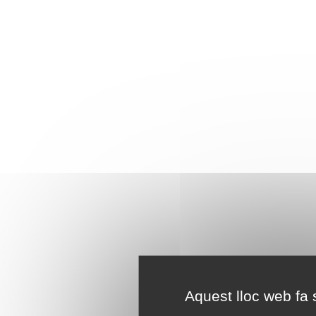
Aquest lloc web fa s