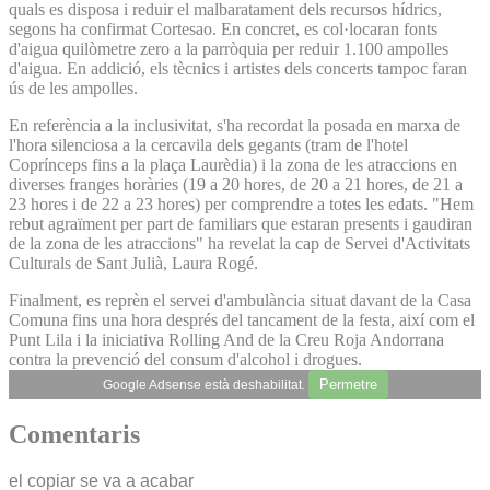
quals es disposa i reduir el malbaratament dels recursos hídrics,
segons ha confirmat Cortesao. En concret, es col·locaran fonts
d'aigua quilòmetre zero a la parròquia per reduir 1.100 ampolles
d'aigua. En addició, els tècnics i artistes dels concerts tampoc faran
ús de les ampolles.
En referència a la inclusivitat, s'ha recordat la posada en marxa de
l'hora silenciosa a la cercavila dels gegants (tram de l'hotel
Coprínceps fins a la plaça Laurèdia) i la zona de les atraccions en
diverses franges horàries (19 a 20 hores, de 20 a 21 hores, de 21 a
23 hores i de 22 a 23 hores) per comprendre a totes les edats. "Hem
rebut agraïment per part de familiars que estaran presents i gaudiran
de la zona de les atraccions" ha revelat la cap de Servei d'Activitats
Culturals de Sant Julià, Laura Rogé.
Finalment, es reprèn el servei d'ambulància situat davant de la Casa
Comuna fins una hora després del tancament de la festa, així com el
Punt Lila i la iniciativa Rolling And de la Creu Roja Andorrana
contra la prevenció del consum d'alcohol i drogues.
Permetre
Google Adsense està deshabilitat.
Comentaris
el copiar se va a acabar