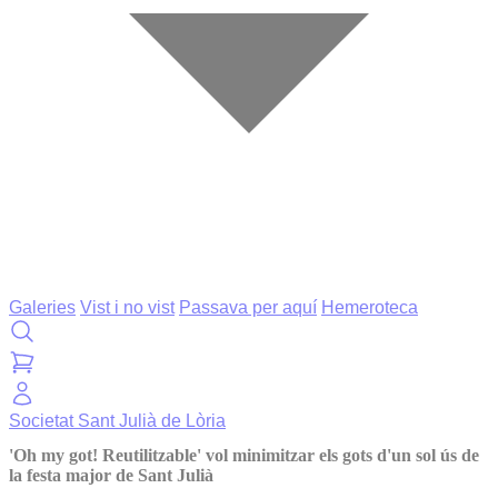
Galeries
Vist i no vist
Passava per aquí
Hemeroteca
Societat
Sant Julià de Lòria
'Oh my got! Reutilitzable' vol minimitzar els gots d'un sol ús de
la festa major de Sant Julià