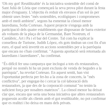
'Oh my got! Reutilitzable' és la iniciativa sostenible del comú de
Sant Julià de Lòria que començarà la seva prova pilot durant la festa
major d'enguany. L'objectiu és reduir els envasos d'un sol ús per
obtenir unes festes "més sostenibles, ecològiques i compromeses
amb el medi ambient", segons ha esmentat la cònsol menor
laurediana, Sofia Cortesao. Aquest projecte s'engega amb la
participació dels quatre establiments que disposaran de barra exterior
als voltants de la plaça de la Germandat, Bare Nostrum, el
Cantàbric, Art i Pa i el bar del Centre. Tal com ha explicat la
consellera de Turisme, Judith López, els gots tindran un cost fix d'un
euro, el qual serà invertit en accions sostenibles per a la parròquia
que encara no s'han confirmat. "Aquesta aportació serà retornada als
lauredians i lauredianes", ha confirmat.
"És difícil fer una campanya que inclogui a tots els restauradors,
perquè no només hi ha un punt exclusiu de venda de begudes a la
parròquia", ha revelat Cortesao. En aquest sentit, han vist
l'oportunitat perfecta per fer-ho a la zona de concerts, la "més
conflictiva", per engegar-ho i cercar la col·laboració dels
restauradors, ja que des de la corporació comunal "no tenim la
suficient força per nosaltres mateixos". La cònsol menor ha deixat
clar que, encara que seria una bona iniciativa que altres restauradors
poguessin acollir als clients amb el got reutilitzable, no pot confirmar
que es realitzi i ho deixa en mans dels privats.