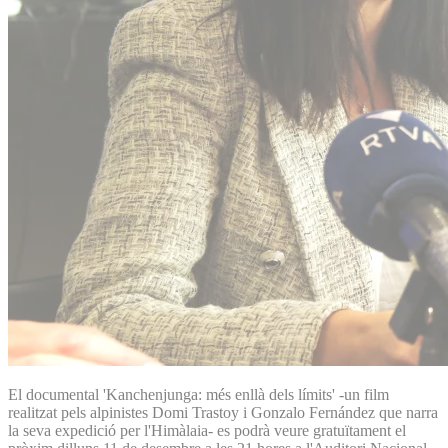
El documental 'Kanchenjunga: més enllà dels límits' -un film
realitzat pels alpinistes Domi Trastoy i Gonzalo Fernández que narra
la seva expedició per l'Himàlaia- es podrà veure gratuïtament el