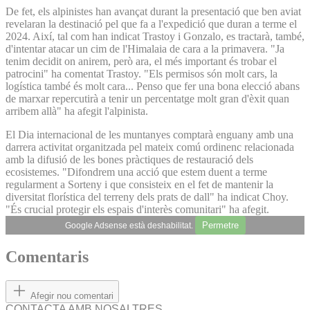
De fet, els alpinistes han avançat durant la presentació que ben aviat
revelaran la destinació pel que fa a l'expedició que duran a terme el
2024. Així, tal com han indicat Trastoy i Gonzalo, es tractarà, també,
d'intentar atacar un cim de l'Himalaia de cara a la primavera. "Ja
tenim decidit on anirem, però ara, el més important és trobar el
patrocini" ha comentat Trastoy. "Els permisos són molt cars, la
logística també és molt cara... Penso que fer una bona elecció abans
de marxar repercutirà a tenir un percentatge molt gran d'èxit quan
arribem allà" ha afegit l'alpinista.
El Dia internacional de les muntanyes comptarà enguany amb una
darrera activitat organitzada pel mateix comú ordinenc relacionada
amb la difusió de les bones pràctiques de restauració dels
ecosistemes. "Difondrem una acció que estem duent a terme
regularment a Sorteny i que consisteix en el fet de mantenir la
diversitat florística del terreny dels prats de dall" ha indicat Choy.
"És crucial protegir els espais d'interès comunitari" ha afegit.
Permetre
Google Adsense està deshabilitat.
Comentaris
Afegir nou comentari
CONTACTA AMB NOSALTRES