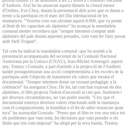
pròxim dilluns 11 de desembre a les 21 hores a l'Auditori Nacional
d'Andorra. Així ho ha anunciat aquest dimarts la cònsol menor
d'Ordino, Eva Choy, durant la presentació dels actes que es duran a
terme a la parròquia en el marc del Dia internacional de les
muntanyes. "Veurem com van afrontar aquest 8.000, que va portar
al límit de les capacitats als alpinistes" ha avançat la mandatària
comunal mentre recordava que "sempre intentem comptar amb
alpinistes del país durant aquestes jornades, com vam fer l'any passat
amb Stefi Troguet".
Tal com ha indicat la mandatària comunal -que ha assistit a la
presentació acompanyada del secretari de la Comissió Nacional
Andorrana per la Unesco (CNAU), Jean-Michel Armengol- aquest
any, Trastoy i Gonzalo, a part d'assistir a la projecció de l'Auditori
també protagonitzaran una acció complementària a les escoles de la
parròquia amb l'objectiu de transmetre els valors que mostra el
documental. "Sempre intentem donar un vessant pedagògic a la
celebració" ha assegurat Choy. De fet, tal com han exposat els dos
alpinistes, el film projecta l'intent d'ascensió al cim que, finalment i
per diverses circumstàncies, no van poder assolir. "Crec que el
documental ensenya diversos valors relacionats amb la muntanya
com el companyerisme, la humilitat o el fet de saber renunciar quan
toca" ha assenyalat Gonzalo. "Penso que al film es veu una mica tot:
els problemes que vam tenir, les decisions que vam prendre o els
límits que ens vam imposar" ha afegit per la seva banda, Trastoy.