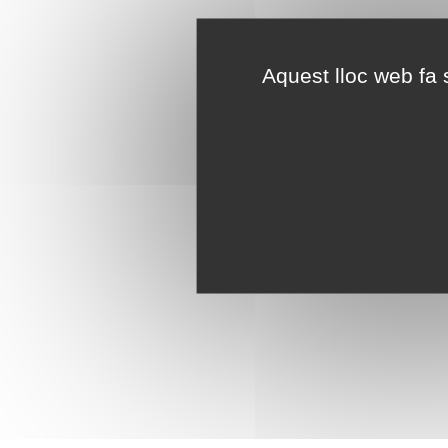
Aquest lloc web fa s