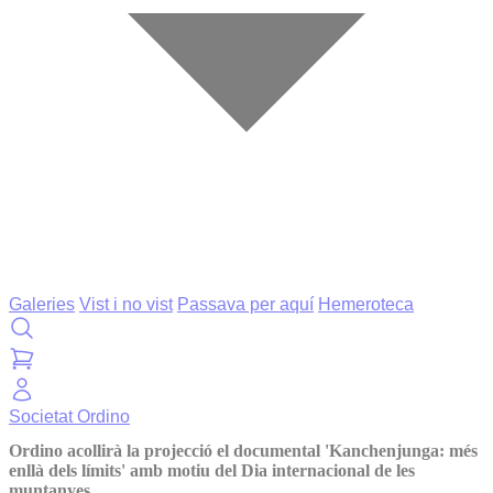
Galeries
Vist i no vist
Passava per aquí
Hemeroteca
Societat
Ordino
Ordino acollirà la projecció el documental 'Kanchenjunga: més
enllà dels límits' amb motiu del Dia internacional de les
muntanyes