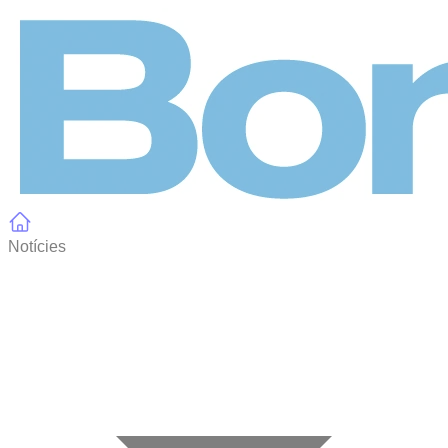
Panell de gestió de galetes
Notícies