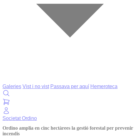
Galeries
Vist i no vist
Passava per aquí
Hemeroteca
Societat
Ordino
Ordino amplia en cinc hectàrees la gestió forestal per prevenir
incendis