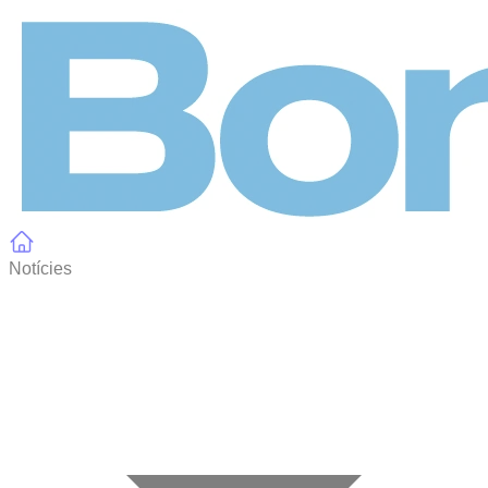
Panell de gestió de galetes
Notícies