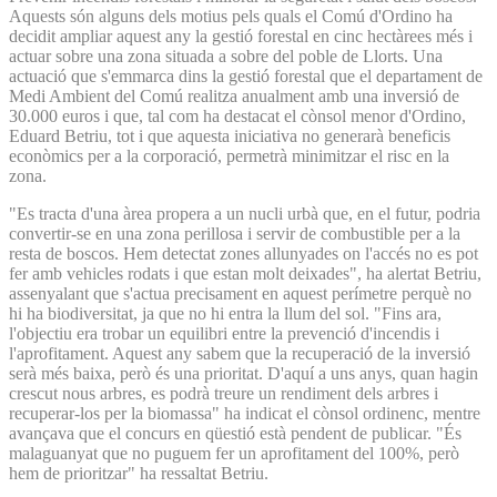
Aquests són alguns dels motius pels quals el Comú d'Ordino ha
decidit ampliar aquest any la gestió forestal en cinc hectàrees més i
actuar sobre una zona situada a sobre del poble de Llorts. Una
actuació que s'emmarca dins la gestió forestal que el departament de
Medi Ambient del Comú realitza anualment amb una inversió de
30.000 euros i que, tal com ha destacat el cònsol menor d'Ordino,
Eduard Betriu, tot i que aquesta iniciativa no generarà beneficis
econòmics per a la corporació, permetrà minimitzar el risc en la
zona.
"Es tracta d'una àrea propera a un nucli urbà que, en el futur, podria
convertir-se en una zona perillosa i servir de combustible per a la
resta de boscos. Hem detectat zones allunyades on l'accés no es pot
fer amb vehicles rodats i que estan molt deixades", ha alertat Betriu,
assenyalant que s'actua precisament en aquest perímetre perquè no
hi ha biodiversitat, ja que no hi entra la llum del sol. "Fins ara,
l'objectiu era trobar un equilibri entre la prevenció d'incendis i
l'aprofitament. Aquest any sabem que la recuperació de la inversió
serà més baixa, però és una prioritat. D'aquí a uns anys, quan hagin
crescut nous arbres, es podrà treure un rendiment dels arbres i
recuperar-los per la biomassa" ha indicat el cònsol ordinenc, mentre
avançava que el concurs en qüestió està pendent de publicar. "És
malaguanyat que no puguem fer un aprofitament del 100%, però
hem de prioritzar" ha ressaltat Betriu.