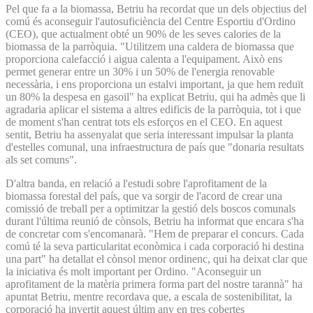
Pel que fa a la biomassa, Betriu ha recordat que un dels objectius del
comú és aconseguir l'autosuficiència del Centre Esportiu d'Ordino
(CEO), que actualment obté un 90% de les seves calories de la
biomassa de la parròquia. "Utilitzem una caldera de biomassa que
proporciona calefacció i aigua calenta a l'equipament. Això ens
permet generar entre un 30% i un 50% de l'energia renovable
necessària, i ens proporciona un estalvi important, ja que hem reduït
un 80% la despesa en gasoil" ha explicat Betriu, qui ha admès que li
agradaria aplicar el sistema a altres edificis de la parròquia, tot i que
de moment s'han centrat tots els esforços en el CEO. En aquest
sentit, Betriu ha assenyalat que seria interessant impulsar la planta
d'estelles comunal, una infraestructura de país que "donaria resultats
als set comuns".
D'altra banda, en relació a l'estudi sobre l'aprofitament de la
biomassa forestal del país, que va sorgir de l'acord de crear una
comissió de treball per a optimitzar la gestió dels boscos comunals
durant l'última reunió de cònsols, Betriu ha informat que encara s'ha
de concretar com s'encomanarà. "Hem de preparar el concurs. Cada
comú té la seva particularitat econòmica i cada corporació hi destina
una part" ha detallat el cònsol menor ordinenc, qui ha deixat clar que
la iniciativa és molt important per Ordino. "Aconseguir un
aprofitament de la matèria primera forma part del nostre tarannà" ha
apuntat Betriu, mentre recordava que, a escala de sostenibilitat, la
corporació ha invertit aquest últim any en tres cobertes