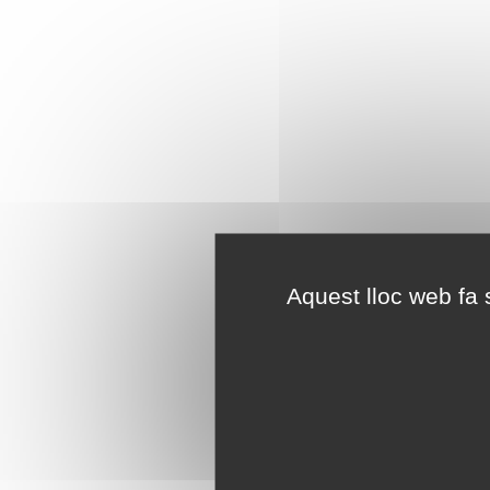
Aquest lloc web fa s