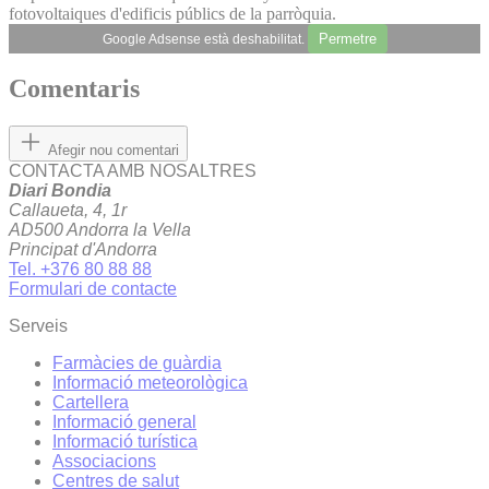
fotovoltaiques d'edificis públics de la parròquia.
Permetre
Google Adsense està deshabilitat.
Comentaris
Afegir nou comentari
CONTACTA AMB NOSALTRES
Diari Bondia
Callaueta, 4, 1r
AD500 Andorra la Vella
Principat d'Andorra
Tel. +376 80 88 88
Formulari de contacte
Serveis
Farmàcies de guàrdia
Informació meteorològica
Cartellera
Informació general
Informació turística
Associacions
Centres de salut