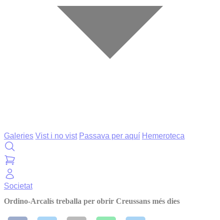
Galeries
Vist i no vist
Passava per aquí
Hemeroteca
Societat
Ordino-Arcalís treballa per obrir Creussans més dies