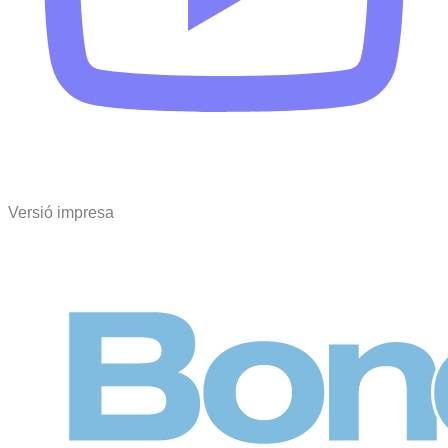
Versió impresa