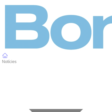
Panell de gestió de galetes
Notícies