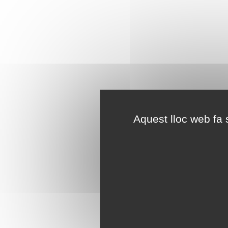
Aquest lloc web fa s