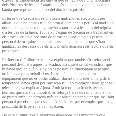
exposar la importància del giny ja que es tracta de l’únic telecadira
dels Pirineus dedicat al forapista, i “és tal com el venem”, va dir, a
banda que representa el 25% del domini esquiable.
El fet és que Creussans és una zona amb moltes afectacions per
allaus ja que no només n’hi ha prou d’eliminar els perills al matí sinó
durant el dia, i la neu obliga sovint a tancar-la a les dues del migdia
o a les tres de la tarda. Tot i així, l’equip de Secnoa està treballant en
els procediments d’obertura de forma conjunta amb els pisters i el
personal de màquines i remuntadors, al mateix temps que s’han
analitzat les despeses que els tancaments generen i els factors que els
provoquen.
El director d’Ordino-Arcalís va explicar que també s’ha reforçat el
personal destinat a aquest telecadira. En aquest sentit va indicar que
hi havia dies en què el giny no es posava en funcionament perquè
no hi havia prou treballadors. L’estació, en tractar-se d’un
equipament que no es podia utilitzar durant molts dies al llarg de la
temporada, havia optat per “arriscar-se” i no contractar tanta gent per
telecadires, va explicar Ajona. Amb la reorientació dels recursos
humans que ara s’ha impulsat, es reforça l’àrea de remuntadors i la
de pisters amb una persona més en cadascuna per evitar que mai falti
personal per obrir aquest sector. Això ha fet, per exemple, que s’hagi
prescindit de la persona de magatzem.
De cara al futur, s’està analitzant inversions més importants que