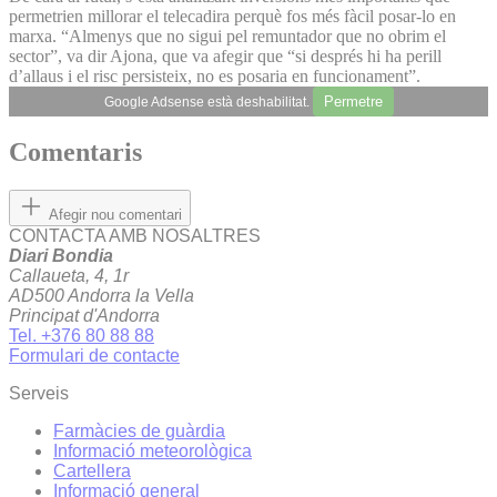
permetrien millorar el telecadira perquè fos més fàcil posar-lo en
marxa. “Almenys que no sigui pel remuntador que no obrim el
sector”, va dir Ajona, que va afegir que “si després hi ha perill
d’allaus i el risc persisteix, no es posaria en funcionament”.
Permetre
Google Adsense està deshabilitat.
Comentaris
Afegir nou comentari
CONTACTA AMB NOSALTRES
Diari Bondia
Callaueta, 4, 1r
AD500 Andorra la Vella
Principat d'Andorra
Tel. +376 80 88 88
Formulari de contacte
Serveis
Farmàcies de guàrdia
Informació meteorològica
Cartellera
Informació general