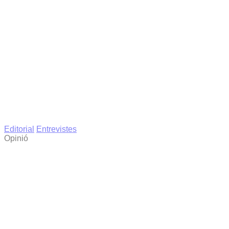
Editorial
Entrevistes
Opinió