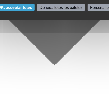
K, acceptar totes
Denega totes les galetes
Personalit