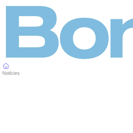
Panell de gestió de galetes
Notícies