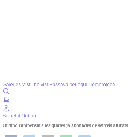
Galeries
Vist i no vist
Passava per aquí
Hemeroteca
Societat
Ordino
Ordino compensarà les quotes ja abonades de serveis aturats