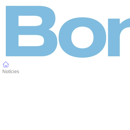
Panell de gestió de galetes
Notícies