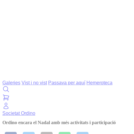
Galeries
Vist i no vist
Passava per aquí
Hemeroteca
Societat
Ordino
Ordino encara el Nadal amb més activitats i participació