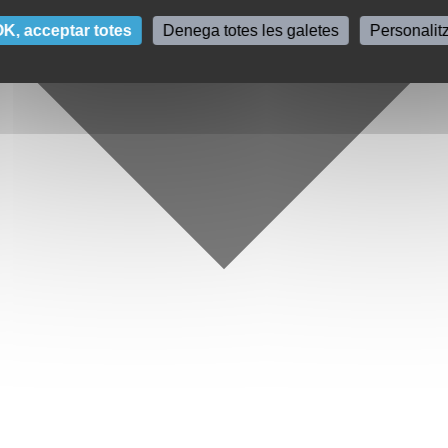
K, acceptar totes
Denega totes les galetes
Personalit