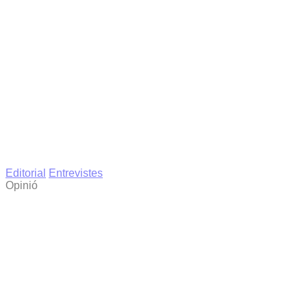
Editorial
Entrevistes
Opinió