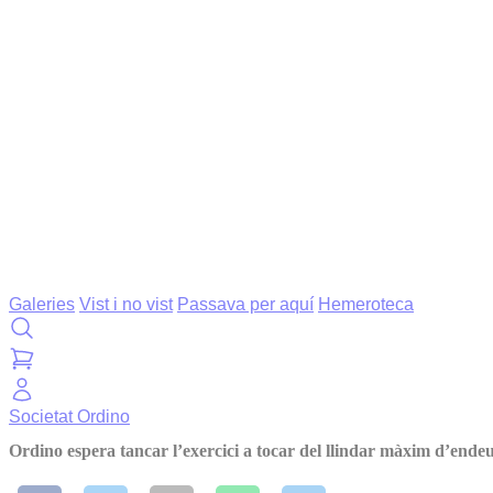
Galeries
Vist i no vist
Passava per aquí
Hemeroteca
Societat
Ordino
Ordino espera tancar l’exercici a tocar del llindar màxim d’end