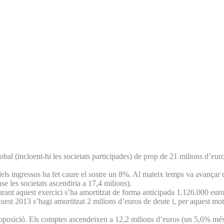
incloent-hi les societats participades) de prop de 21 milions d’euros, 
els ingressos ha fet caure el sostre un 8%. Al mateix temps va avançar qu
e les societats ascendiria a 17,4 milions).
durant aquest exercici s’ha amortitzat de forma anticipada 1.126.000 eur
uest 2013 s’hagi amortitzat 2 milions d’euros de deute i, per aquest moti
’oposició. Els comptes ascendeixen a 12,2 milions d’euros (un 5,6% més