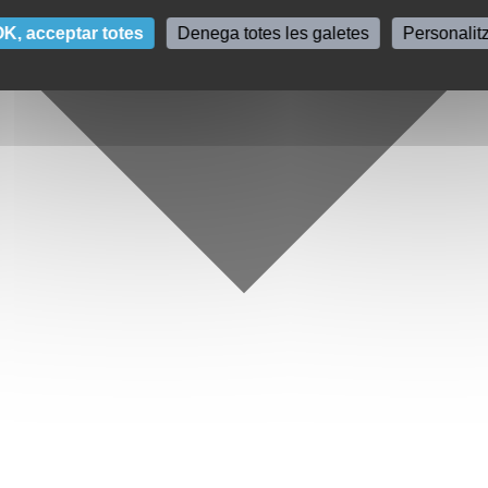
K, acceptar totes
Denega totes les galetes
Personalit