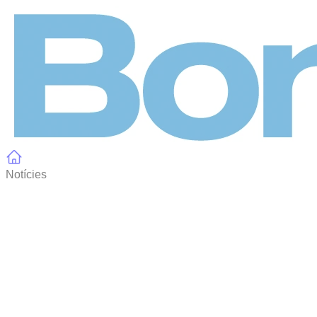
Panell de gestió de galetes
Notícies