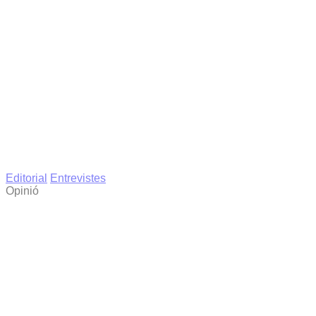
Editorial
Entrevistes
Opinió