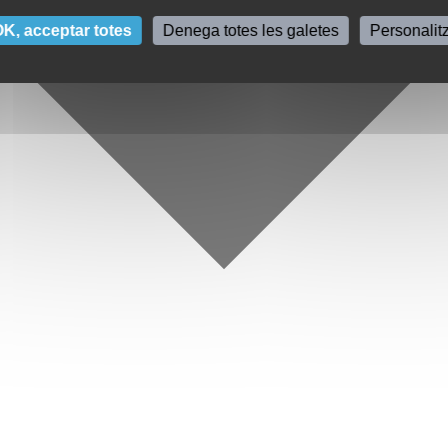
K, acceptar totes
Denega totes les galetes
Personalit