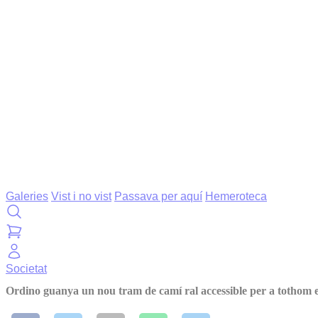
Galeries
Vist i no vist
Passava per aquí
Hemeroteca
Societat
Ordino guanya un nou tram de camí ral accessible per a tothom 