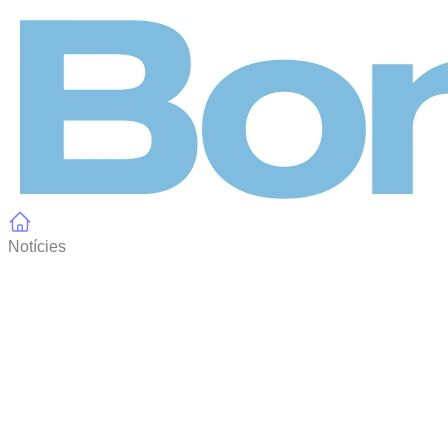
Panell de gestió de galetes
Notícies