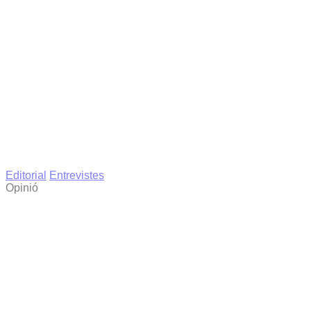
Editorial
Entrevistes
Opinió