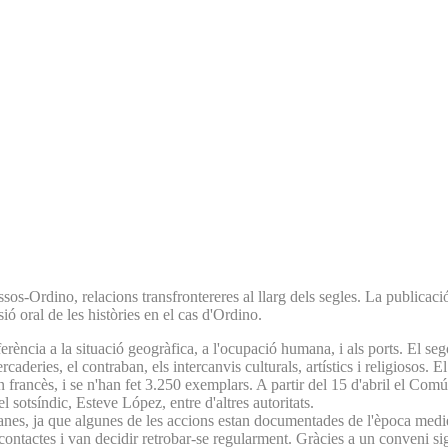
s-Ordino, relacions transfrontereres al llarg dels segles. La publicació r
sió oral de les històries en el cas d'Ordino.
referència a la situació geogràfica, a l'ocupació humana, i als ports. El s
rcaderies, el contraban, els intercanvis culturals, artístics i religiosos. 
n francès, i se n'han fet 3.250 exemplars. A partir del 15 d'abril el Com
l sotsíndic, Esteve López, entre d'altres autoritats.
yanes, ja que algunes de les accions estan documentades de l'època med
 contactes i van decidir retrobar-se regularment. Gràcies a un conveni si