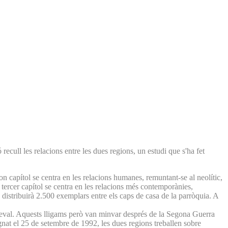
ecull les relacions entre les dues regions, un estudi que s'ha fet
egon capítol se centra en les relacions humanes, remuntant-se al neolític,
El tercer capítol se centra en les relacions més contemporànies,
ú distribuirà 2.500 exemplars entre els caps de casa de la parròquia. A
ieval. Aquests lligams però van minvar després de la Segona Guerra
gnat el 25 de setembre de 1992, les dues regions treballen sobre