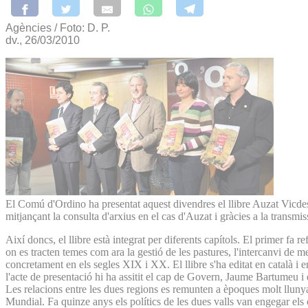
Agències / Foto: D. P.
dv., 26/03/2010
El Comú d'Ordino ha presentat aquest divendres el llibre Auzat Vicdesso
mitjançant la consulta d'arxius en el cas d'Auzat i gràcies a la transmis
Així doncs, el llibre està integrat per diferents capítols. El primer fa 
on es tracten temes com ara la gestió de les pastures, l'intercanvi de me
concretament en els segles XIX i XX. El llibre s'ha editat en català i e
l'acte de presentació hi ha assitit el cap de Govern, Jaume Bartumeu i e
Les relacions entre les dues regions es remunten a èpoques molt llun
Mundial. Fa quinze anys els polítics de les dues valls van engegar els