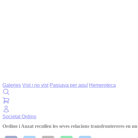
Galeries
Vist i no vist
Passava per aquí
Hemeroteca
Societat
Ordino
Ordino i Auzat recullen les seves relacions transfrontereres en un 