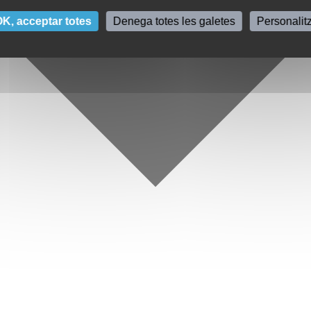
K, acceptar totes
Denega totes les galetes
Personalit