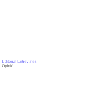
Editorial
Entrevistes
Opinió