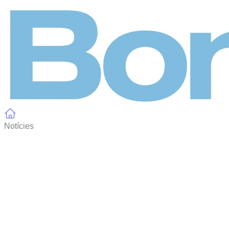
Panell de gestió de galetes
Notícies