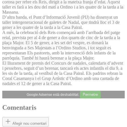
corona per rebre els Reis, dirigit a la mateixa franja d’edat. Aquest
taller es farà a les deu del matí a Ordino i a les quatre de la tarda a la
Massana.
D’altra banda, el Punt d’Informació Juvenil (PIJ) ha dissenyat un
taller intergeneracional de galetes de Nadal, que tindrà lloc el 3 de
gener a les quatre de la tarda a la Casa Pairal.
A més, la celebració dels Reis començarà amb l’arribada del patge
reial, prevista per al 4 de gener a dos quarts de cinc de la tarda a la
plaça Major. El 5 de gener, a les set del vespre, es donarà la
benvinguda a Ses Majestats a l’Ordino Studios, i tot seguit es
representaran Els pastorets, amb la intervenció dels infants de la
parròquia. També hi haurà berenar a la plaça Major.
El lliurament de premis del Concurs de nadales, calendaris d’advent
i pessebres, seguit d’un berenar, tancarà els actes infantils el dia 9, a
les sis de la tarda, al vestíbul de la Casa Pairal. Els padrins rebran la
Coral Casamanya i el Grup Artístic d’Ordino amb una cantada de
nadales el 12 de gener a la Casa Pairal.
Permetre
Google Adsense està deshabilitat.
Comentaris
Afegir nou comentari