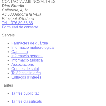
CONTACTA AMB NOSALTRES
Diari Bondia
Callaueta, 4, 1r
AD500 Andorra la Vella
Principat d'Andorra
Tel. +376 80 88 88
Formulari de contacte
Serveis
Farmàcies de guàrdia
Informació meteorològica
Cartellera
Informació general
Informació turística
Associacions
Centres de salut
Telèfons d'interès
Enllaços d'interés
Tarifes
Tarifes publicitat
Tarifes classificats