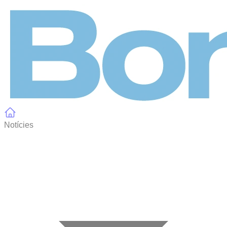
Panell de gestió de galetes
Notícies