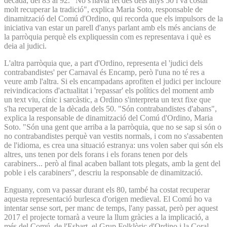
dècada, del 83 al 92. "No s'havia fet des dels anys 50 i va costar
molt recuperar la tradició", explica Maria Soto, responsable de
dinamització del Comú d'Ordino, qui recorda que els impulsors de la
iniciativa van estar un parell d'anys parlant amb els més ancians de
la parròquia perquè els expliquessin com es representava i què es
deia al judici.
L'altra parròquia que, a part d'Ordino, representa el 'judici dels
contrabandistes' per Carnaval és Encamp, però l'una no té res a
veure amb l'altra. Si els encampadans aprofiten el judici per incloure
reivindicacions d'actualitat i 'repassar' els polítics del moment amb
un text viu, cínic i sarcàstic, a Ordino s'interpreta un text fixe que
s'ha recuperat de la dècada dels 50. "Són contrabandistes d'abans",
explica la responsable de dinamització del Comú d'Ordino, Maria
Soto. "Són una gent que arriba a la parròquia, que no se sap si són o
no contrabandistes perquè van vestits normals, i com no s'assabenten
de l'idioma, es crea una situació estranya: uns volen saber qui són els
altres, uns tenen por dels forans i els forans tenen por dels
carabiners... però al final acaben ballant tots plegats, amb la gent del
poble i els carabiners", descriu la responsable de dinamització.
Enguany, com va passar durant els 80, també ha costat recuperar
aquesta representació burlesca d'origen medieval. El Comú ho va
intentar sense sort, per manc de temps, l'any passat, però per aquest
2017 el projecte tornarà a veure la llum gràcies a la implicació, a
més del Comú, de l'Esbart, el Grup Folklòric d'Ordino i la Coral