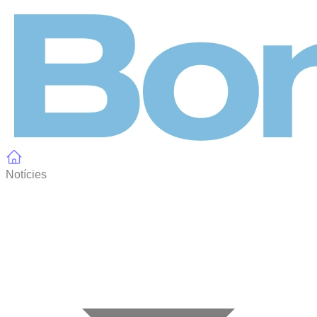
Panell de gestió de galetes
Notícies