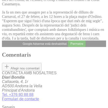
Casamanya.
Ja fa un mes que assagen per a la representació de dilluns de
Carnaval, el 27 de febrer, a les 12 hores a la plaça major d'Ordino.
"Esperem que sigui l'inici d'una època que duri més de mig segle",
augura Soto. Després de la representació del 'judici dels
contrabandistes', que comptarà amb danses folklòriques i música en
viu, es repartirà entre els assistents una degustació de brou i carn
d'olla. I a la tarda, ball de disfresses per a la canalla i xocolatada.
Permetre
Google Adsense està deshabilitat.
Comentaris
Afegir nou comentari
CONTACTA AMB NOSALTRES
Diari Bondia
Callaueta, 4, 1r
AD500 Andorra la Vella
Principat d'Andorra
Tel. +376 80 88 88
Formulari de contacte
Serveis