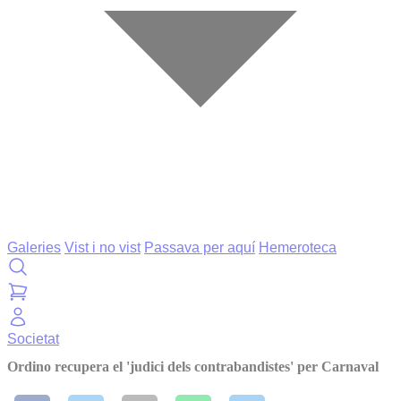
Galeries
Vist i no vist
Passava per aquí
Hemeroteca
Societat
Ordino recupera el 'judici dels contrabandistes' per Carnaval