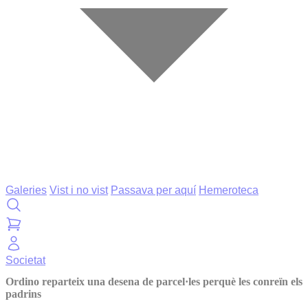
Galeries
Vist i no vist
Passava per aquí
Hemeroteca
Societat
Ordino reparteix una desena de parcel·les perquè les conreïn els
padrins