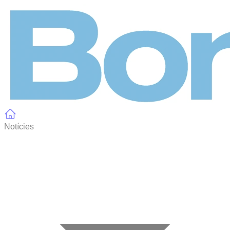
Panell de gestió de galetes
Notícies