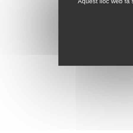
Aquest lloc web fa s