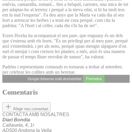
estèvia, camamilla, romaní... fins a bròquil, carrotes, una mica de tot
per adaptar-ho al terreny i perquè a la meva edat, si hi ha molt tros
em fa mal l'esquena". Fa deu anys que la Maria va cada dia al seu
hort a arrencar les herbes i a tenir-ne cura perquè, com cita la
padrina: "A l'hort i al celler, cada dia s'hi ha de ser".
Erzen Hoxha ha acompanyat el seu pare, que enguany és un dels
que s'estrena amb els horts. "És un privilegi per al meu pare, perquè
així s'entretindrà, i per als nens, perquè quan mengin sàpiguen d'on
surt el menjar i com creixen les plantes; a més, això és una manera
de passar el temps lliure envoltat de natura", ha valorat.
Padrins i representants comunals es tornaran a trobar al setembre,
per celebrar les collites amb un berenar.
Permetre
Google Adsense està deshabilitat.
Comentaris
Afegir nou comentari
CONTACTA AMB NOSALTRES
Diari Bondia
Callaueta, 4, 1r
AD500 Andorra la Vella