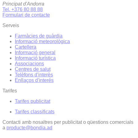
Principat d'Andorra
Tel. +376 80 88 88
Formulari de contacte
Serveis
Farmàcies de guàrdia
Informació meteorològica
Cartellera
Informació general
Informació turística
Associacions
Centres de salut
Telèfons d'interès
Enllaços d'interés
Tarifes
Tarifes publicitat
Tarifes classificats
Contacti amb nosaltres per publicitat o qüestions comercials
a
producte@bondia.ad