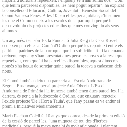
majoria d'hortolans repeteixen, i enguany se n'han sumat dos. "Com
que tenim parcel·les disponibles, les hem pogut repartir", ha explicat
la consellera d'Educació, Cultura, Joventut i Benestar Social del
Comú Vanessa Fenés. A les 10 parcel·les per a jubilats, s'hi sumen
les que el Comú cedeix a les escoles de la parròquia perquè hi
desenvolupin els projectes educatius que més convinguin als seus
alumnes.
Un any més, i en són 10, la Fundació Julià Reig i la Casa Rossell
cedeixen parcel·les al Comú d'Ordino perquè les reparteixi entre els
padrins i padrines de la parròquia que ho sol·licitin. Tot i la demanda
creixent, enguany s'han presentat dues persones noves a la resta que
repeteixen, com que hi ha parcel·les disponibles, aquest dimecres
només s'ha hagut de sortejar quina parcel·la tocava a cadascun dels
nous.
El Comú també cedeix una parcel·la a l'Escola Andorrana de
Segona Ensenyança, per al projecte Aula Oberta. L'Escola
Andorrana de Primària i la francesa també tenen dues parcel·les. I la
darrera, és per a a la ludoescola d'Ordino, que enguany repeteix
l'exitós projecte 'De l'Hort a Taula', que l'any passat es va endur el
premi a Iniciatives Mediambientals.
Maria Esteban Colell fa 10 anys que conrea, des de la primera edició
de la cessió de parcel·les, "una miqueta de tot: des d'herbes
medicinals, perquè la meva nena hi és molt aficionada, i plantem