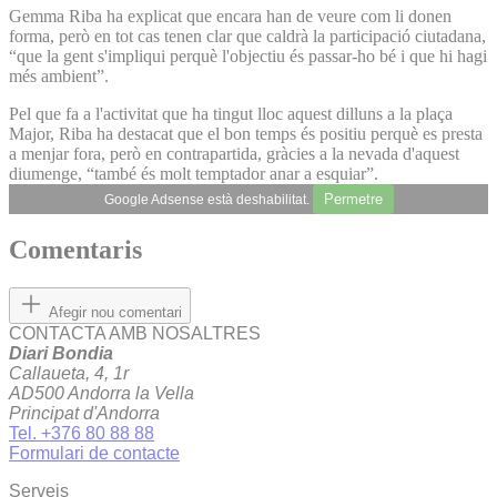
Gemma Riba ha explicat que encara han de veure com li donen
forma, però en tot cas tenen clar que caldrà la participació ciutadana,
“que la gent s'impliqui perquè l'objectiu és passar-ho bé i que hi hagi
més ambient”.
Pel que fa a l'activitat que ha tingut lloc aquest dilluns a la plaça
Major, Riba ha destacat que el bon temps és positiu perquè es presta
a menjar fora, però en contrapartida, gràcies a la nevada d'aquest
diumenge, “també és molt temptador anar a esquiar”.
Permetre
Google Adsense està deshabilitat.
Comentaris
Afegir nou comentari
CONTACTA AMB NOSALTRES
Diari Bondia
Callaueta, 4, 1r
AD500 Andorra la Vella
Principat d'Andorra
Tel. +376 80 88 88
Formulari de contacte
Serveis