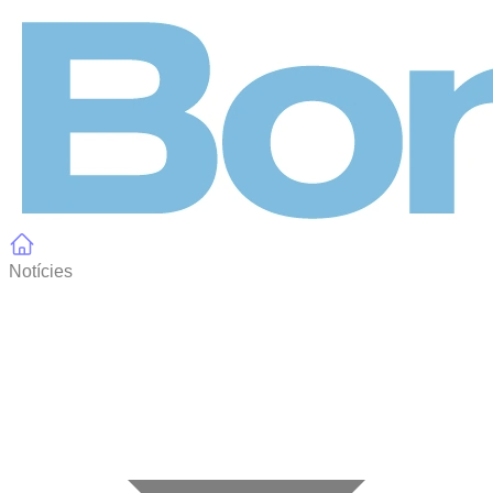
Panell de gestió de galetes
Notícies