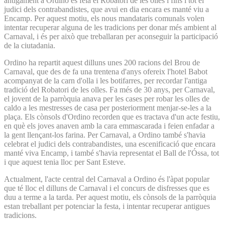
antigament a Ordino es feia el Robatori de les olles i fins i tot el
judici dels contrabandistes, que avui en dia encara es manté viu a
Encamp. Per aquest motiu, els nous mandataris comunals volen
intentar recuperar alguna de les tradicions per donar més ambient al
Carnaval, i és per això que treballaran per aconseguir la participació
de la ciutadania.
Ordino ha repartit aquest dilluns unes 200 racions del Brou de
Carnaval, que des de fa una trentena d'anys ofereix l'hotel Babot
acompanyat de la carn d'olla i les botifarres, per recordar l'antiga
tradició del Robatori de les olles. Fa més de 30 anys, per Carnaval,
el jovent de la parròquia anava per les cases per robar les olles de
caldo a les mestresses de casa per posteriorment menjar-se-les a la
plaça. Els cònsols d'Ordino recorden que es tractava d'un acte festiu,
en què els joves anaven amb la cara emmascarada i feien enfadar a
la gent llençant-los farina. Per Carnaval, a Ordino també s'havia
celebrat el judici dels contrabandistes, una escenificació que encara
manté viva Encamp, i també s'havia representat el Ball de l'Óssa, tot
i que aquest tenia lloc per Sant Esteve.
Actualment, l'acte central del Carnaval a Ordino és l'àpat popular
que té lloc el dilluns de Carnaval i el concurs de disfresses que es
duu a terme a la tarda. Per aquest motiu, els cònsols de la parròquia
estan treballant per potenciar la festa, i intentar recuperar antigues
tradicions.