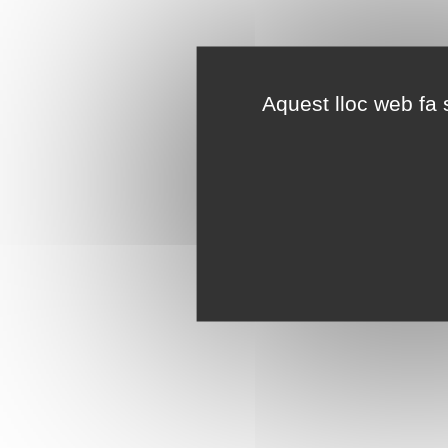
Aquest lloc web fa s