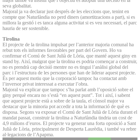
major també va insistir que l’objectiu és adoptar una decisió en la
seva globalitat.
Majoral ja va declarar just després de les eleccions que, tenint en
compte que Naturlàndia no perd diners (amortitzacions a part), si es
millora la gestió i es tanca alguna activitat si es veu necessari, el parc
hauria de ser sostenible.
Tirolina
El projecte de la tirolina impulsat per l’anterior majoria comunal ha
rebut tots els informes favorables per part del Govern. Ho va
confirmar el Comú de Sant Julià de Lòria, que manté aquest giny en
stand by. Així, malgrat que la tirolina es podria començar a construir,
no es prendrà cap decisió mentre no es tingui l’anàlisi global del
parc i l’estructura de les persones que han de liderar aquest projecte.
És per aquest motiu que la corporació tampoc ha contactat amb
l’inversor privat interessat a executar l’obra.
Majoral va explicar que tampoc s’ha parlat amb l’oposició sobre el
giny perquè encara no s’està “en aquest punt”. Tot i així, i sabent
que aquest projecte està a sobre de la taula, el cònsol major va
destacar que la minoria pot accedir a tota la informació de què es
disposa. Segons va exposar el Comú de Sant Julià de Lòria durant el
mandat passat, construir la tirolina a Naturlàndia tindria un cost de
4,9 milions d’euros. El projecte va generar una forta oposició a Sant
Julià de Lòria, principalment de Desperta Laurèdia, i també va rebre
al·legacions de l’Apapma.