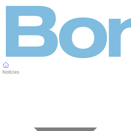
Panell de gestió de galetes
Notícies