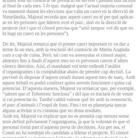
actuant sota un contracte de prestació de serveis i passant una factura
al final de cada mes. I és que, malgrat que l’actual majoria comunal
va mantenir durant les eleccions que calia un canvi en la direcció de
Naturlàndia, Majoral recorda que aquest canvi no té per què aplicar-
se en les persones que lideren avui el parc, sinó en la direcció de
projecte (tot i que el cònsol precisa que “això tampoc vol dir que no
hi hagi un canvi en les persones”).
De fet, Majoral remarca que el primer canvi important es va dur a
terme fa un mes, amb la rescissió del contracte de Mireia Anglada
com a cap de cuina. Però, tal com va assenyalar el cònsol major,
almenys fins a finals d’aquest mes no es preveuen canvis d’altres
càrrecs directius. Així, el mandatari vol tenir enllestit l’anàlisi
d’organigrames i la comptabilitat abans de prendre cap decisió. La
previsió és disposar d’aquest estudi durant aquest mes de març. Amb
aquest treball es podrà conèixer quins serveis funcionen i quins cal
potenciar. D’aquesta manera, Majoral va remarcar que, per exemple,
“sabem que el Tobotronc funciona” i del que es tractarà és de veure
si cal potenciar-lo. També caldrà valorar què fer amb la restauració,
el parc d’animals i l’esquí de fons. Fins i tot es plantejaria tancar
alguna activitat si es constata que no dona resultats.
Amb tot, Majoral va explicar que no es prendrà cap mesura sense
tenir definit prèviament l’organigrama, ja que la voluntat és que el
personal formi part d’aquesta presa de decisions. Ara per ara, el
Comú no ha sondejat els candidats a liderar el projecte. El cònsol