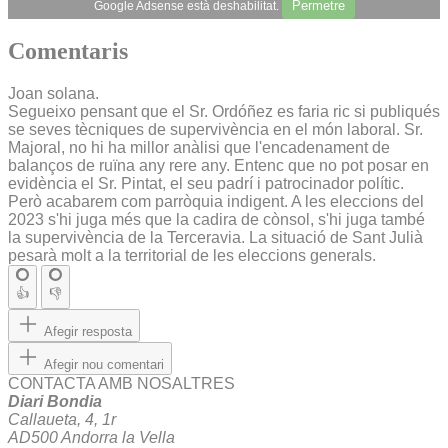
Permetre
Google Adsense està deshabilitat.
Comentaris
Joan solana.
Segueixo pensant que el Sr. Ordóñez es faria ric si publiqués
se seves tècniques de supervivència en el món laboral. Sr.
Majoral, no hi ha millor anàlisi que l'encadenament de
balanços de ruïna any rere any. Entenc que no pot posar en
evidència el Sr. Pintat, el seu padrí i patrocinador polític.
Però acabarem com parròquia indigent. A les eleccions del
2023 s'hi juga més que la cadira de cònsol, s'hi juga també
la supervivència de la Terceravia. La situació de Sant Julià
pesarà molt a la territorial de les eleccions generals.
👍
👎
Afegir resposta
Afegir nou comentari
CONTACTA AMB NOSALTRES
Diari Bondia
Callaueta, 4, 1r
AD500 Andorra la Vella