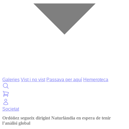
Galeries
Vist i no vist
Passava per aquí
Hemeroteca
Societat
Ordóñez segueix dirigint Naturlàndia en espera de tenir
l’anàlisi global