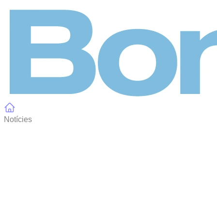
Panell de gestió de galetes
Notícies