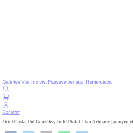
Galeries
Vist i no vist
Passava per aquí
Hemeroteca
Societat
Oriol Costa, Pol González, Judit Pintat i Jan Arimany guanyen e