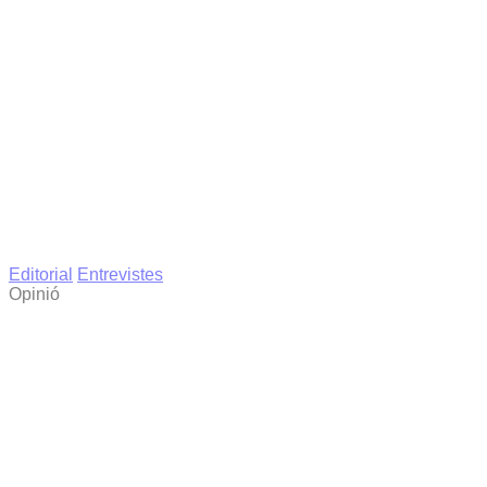
Editorial
Entrevistes
Opinió