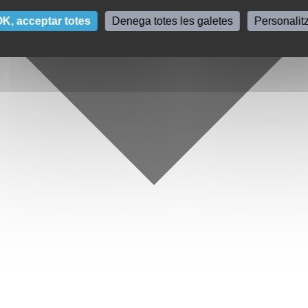
K, acceptar totes
Denega totes les galetes
Personalit