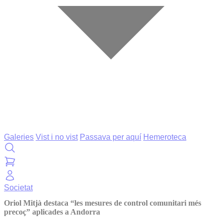
Galeries
Vist i no vist
Passava per aquí
Hemeroteca
Societat
Oriol Mitjà destaca “les mesures de control comunitari més
precoç” aplicades a Andorra