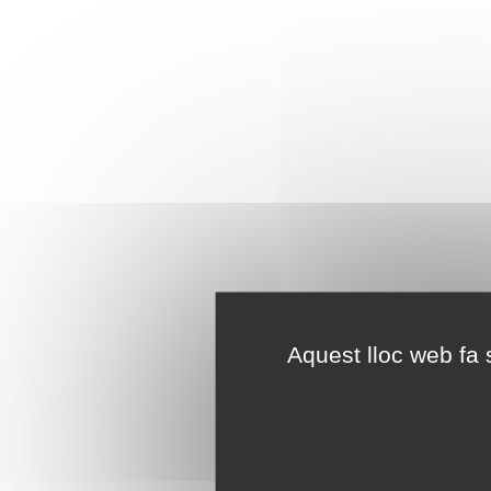
Aquest lloc web fa s