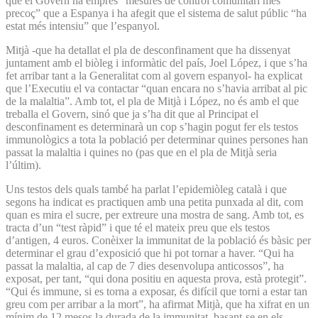
que el Govern ha emprès “mesures de control comunitari més
precoç” que a Espanya i ha afegit que el sistema de salut públic “ha
estat més intensiu” que l’espanyol.
Mitjà -que ha detallat el pla de desconfinament que ha dissenyat
juntament amb el biòleg i informàtic del país, Joel López, i que s’ha
fet arribar tant a la Generalitat com al govern espanyol- ha explicat
que l’Executiu el va contactar “quan encara no s’havia arribat al pic
de la malaltia”. Amb tot, el pla de Mitjà i López, no és amb el que
treballa el Govern, sinó que ja s’ha dit que al Principat el
desconfinament es determinarà un cop s’hagin pogut fer els testos
immunològics a tota la població per determinar quines persones han
passat la malaltia i quines no (pas que en el pla de Mitjà seria
l’últim).
Uns testos dels quals també ha parlat l’epidemiòleg català i que
segons ha indicat es practiquen amb una petita punxada al dit, com
quan es mira el sucre, per extreure una mostra de sang. Amb tot, es
tracta d’un “test ràpid” i que té el mateix preu que els testos
d’antigen, 4 euros. Conèixer la immunitat de la població és bàsic per
determinar el grau d’exposició que hi pot tornar a haver. “Qui ha
passat la malaltia, al cap de 7 dies desenvolupa anticossos”, ha
exposat, per tant, “qui dona positiu en aquesta prova, està protegit”.
“Qui és immune, si es torna a exposar, és difícil que torni a estar tan
greu com per arribar a la mort”, ha afirmat Mitjà, que ha xifrat en un
mínim de 12 mesos la durada de la immunitat, basant-se en els