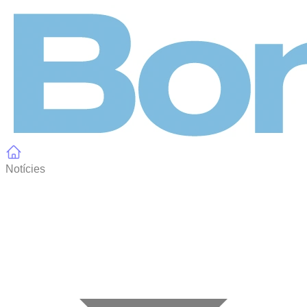
Panell de gestió de galetes
Notícies