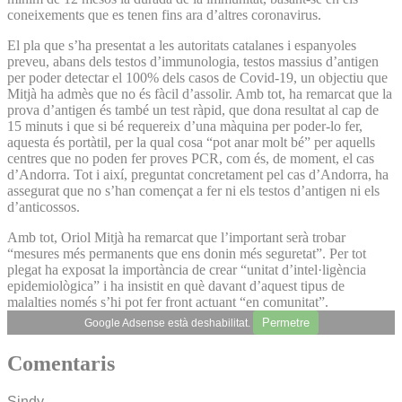
coneixements que es tenen fins ara d’altres coronavirus.
El pla que s’ha presentat a les autoritats catalanes i espanyoles
preveu, abans dels testos d’immunologia, testos massius d’antigen
per poder detectar el 100% dels casos de Covid-19, un objectiu que
Mitjà ha admès que no és fàcil d’assolir. Amb tot, ha remarcat que la
prova d’antigen és també un test ràpid, que dona resultat al cap de
15 minuts i que si bé requereix d’una màquina per poder-lo fer,
aquesta és portàtil, per la qual cosa “pot anar molt bé” per aquells
centres que no poden fer proves PCR, com és, de moment, el cas
d’Andorra. Tot i així, preguntat concretament pel cas d’Andorra, ha
assegurat que no s’han començat a fer ni els testos d’antigen ni els
d’anticossos.
Amb tot, Oriol Mitjà ha remarcat que l’important serà trobar
“mesures més permanents que ens donin més seguretat”. Per tot
plegat ha exposat la importància de crear “unitat d’intel·ligència
epidemiològica” i ha insistit en què davant d’aquest tipus de
malalties només s’hi pot fer front actuant “en comunitat”.
Permetre
Google Adsense està deshabilitat.
Comentaris
Sindy