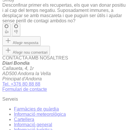
Desconfinar primer els recupertas, els que van donar positiu
i al cap del temps negatiu. Suposadament immunes, a
desplaçar se amb mascareta i que puguin ser útils i ajudar
sense perill de contagi ambdos no?
👍
👎
Afegir resposta
Afegir nou comentari
CONTACTA AMB NOSALTRES
Diari Bondia
Callaueta, 4, 1r
AD500 Andorra la Vella
Principat d'Andorra
Tel. +376 80 88 88
Formulari de contacte
Serveis
Farmàcies de guàrdia
Informació meteorològica
Cartellera
Informació general
Informació turística