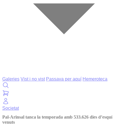
Galeries
Vist i no vist
Passava per aquí
Hemeroteca
Societat
Pal-Arinsal tanca la temporada amb 533.626 dies d’esquí
venuts