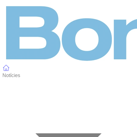
Panell de gestió de galetes
Notícies