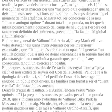
Des de l’estació es van destacar unes xifres que “consoliden la
tendència positiva dels darrers cinc anys”, malgrat que els 129 dies
d’esquí han estat marcats per una “meteorologia complicada” que ha
deixat intenses nevades i forts vents sobretot els caps de setmana, el
moment de més afluència. Malgrat tot, les condicions de la neu
“s’han mantingut òptimes” durant tota la temporada, un fet que ha
influït positivament l’ocupació del camp de neu que, a l’espera del
tancament definitiu dels números, preveu que “la facturació global
sigui històrica”.
El director general de Vallnord Pal-Arinsal, Josep Marticella, va
voler destacar “els grans fruits generats per les inversions”
executades, que “han permès créixer en ocupació” i generar “un
resultat positiu” que, a més de donar embranzida a la segona fase del
pla estratègic, han contribuït a garantir que, per cinquè any
consecutiu, tanqui un exercici en positiu.
Entre aquestes novetats, des de l’estació s’assenyala com a “peça
clau” el nou edifici de serveis del Coll de la Botella. Pel que fa a la
tipologia dels clients i, si bé el perfil de l’usuari és heterogeni i
engloba un públic molt divers, les famílies han tornat a ser el “client
estrella” de l’estació massanenca.
Després d’aquests resultats, Pal Arinsal encara l’estiu “amb
optimisme” i ja prepara les novetats pensades per a la temporada
2018, que s’iniciarà amb l’obertura de Vallnord Bike Park la
Massana el 19 de maig. No obstant, els amants de la neu encara
podran gaudir-la uns dies més a Vallnord Ordino-Arcalís, que