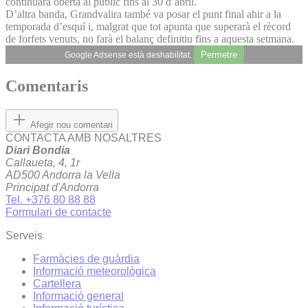
continuarà oberta al públic fins al 30 d’abril.
D’altra banda, Grandvalira també va posar el punt final ahir a la
temporada d’esquí i, malgrat que tot apunta que superarà el rècord
de forfets venuts, no farà el balanç definitiu fins a aquesta setmana.
Permetre
Google Adsense està deshabilitat.
Comentaris
Afegir nou comentari
CONTACTA AMB NOSALTRES
Diari Bondia
Callaueta, 4, 1r
AD500 Andorra la Vella
Principat d'Andorra
Tel. +376 80 88 88
Formulari de contacte
Serveis
Farmàcies de guàrdia
Informació meteorològica
Cartellera
Informació general