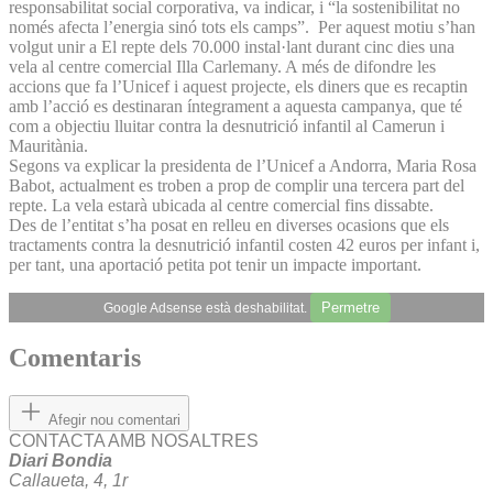
responsabilitat social corporativa, va indicar, i “la sostenibilitat no
només afecta l’energia sinó tots els camps”. Per aquest motiu s’han
volgut unir a El repte dels 70.000 instal·lant durant cinc dies una
vela al centre comercial Illa Carlemany. A més de difondre les
accions que fa l’Unicef i aquest projecte, els diners que es recaptin
amb l’acció es destinaran íntegrament a aquesta campanya, que té
com a objectiu lluitar contra la desnutrició infantil al Camerun i
Mauritània.
Segons va explicar la presidenta de l’Unicef a Andorra, Maria Rosa
Babot, actualment es troben a prop de complir una tercera part del
repte. La vela estarà ubicada al centre comercial fins dissabte.
Des de l’entitat s’ha posat en relleu en diverses ocasions que els
tractaments contra la desnutrició infantil costen 42 euros per infant i,
per tant, una aportació petita pot tenir un impacte important.
Permetre
Google Adsense està deshabilitat.
Comentaris
Afegir nou comentari
CONTACTA AMB NOSALTRES
Diari Bondia
Callaueta, 4, 1r