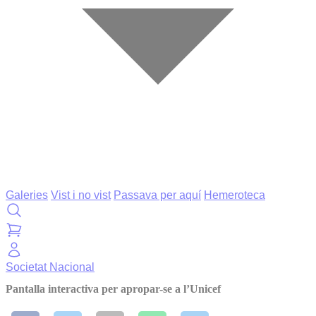
Galeries
Vist i no vist
Passava per aquí
Hemeroteca
Societat
Nacional
Pantalla interactiva per apropar-se a l’Unicef