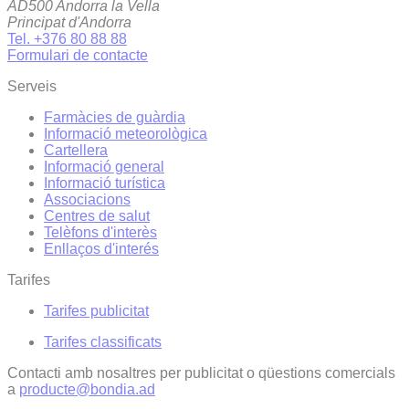
AD500 Andorra la Vella
Principat d'Andorra
Tel. +376 80 88 88
Formulari de contacte
Serveis
Farmàcies de guàrdia
Informació meteorològica
Cartellera
Informació general
Informació turística
Associacions
Centres de salut
Telèfons d'interès
Enllaços d'interés
Tarifes
Tarifes publicitat
Tarifes classificats
Contacti amb nosaltres per publicitat o qüestions comercials
a
producte@bondia.ad