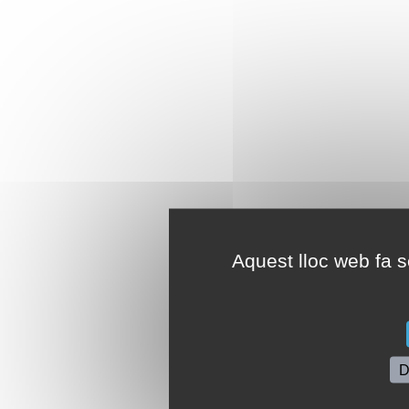
Aquest lloc web fa se
D