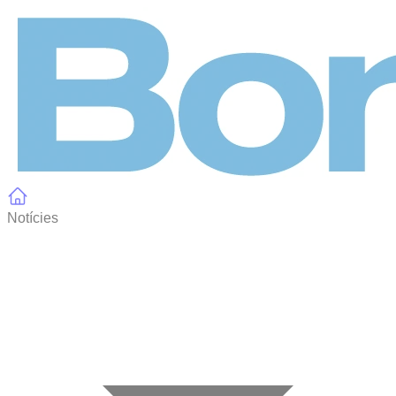
Panell de gestió de galetes
Notícies