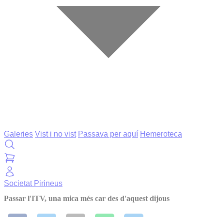
Galeries
Vist i no vist
Passava per aquí
Hemeroteca
Societat
Pirineus
Passar l'ITV, una mica més car des d'aquest dijous