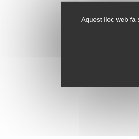
Aquest lloc web fa s