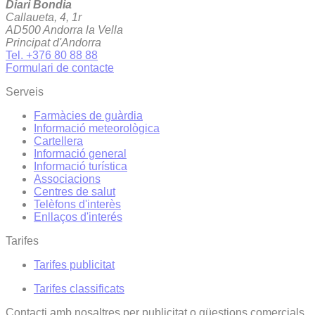
Diari Bondia
Callaueta, 4, 1r
AD500 Andorra la Vella
Principat d'Andorra
Tel. +376 80 88 88
Formulari de contacte
Serveis
Farmàcies de guàrdia
Informació meteorològica
Cartellera
Informació general
Informació turística
Associacions
Centres de salut
Telèfons d'interès
Enllaços d'interés
Tarifes
Tarifes publicitat
Tarifes classificats
Contacti amb nosaltres per publicitat o qüestions comercials