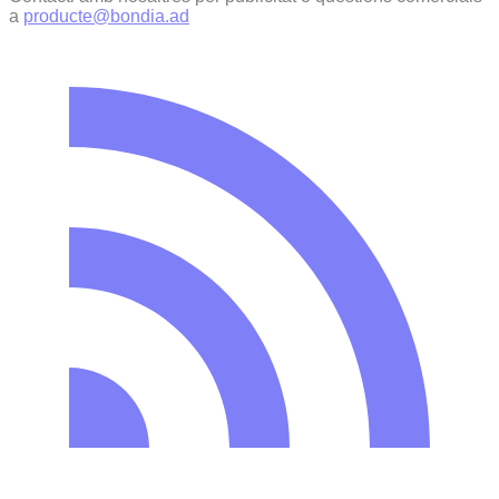
a
producte@bondia.ad