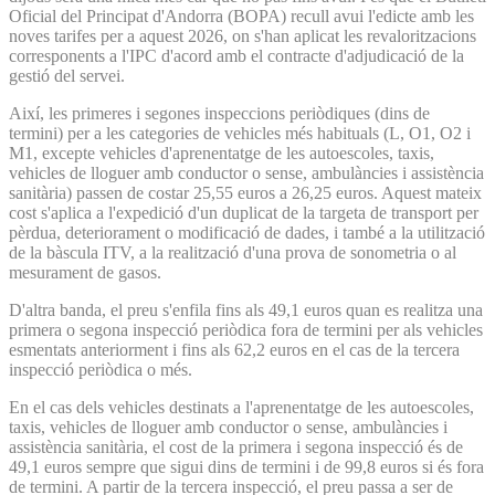
Oficial del Principat d'Andorra (BOPA) recull avui l'edicte amb les
noves tarifes per a aquest 2026, on s'han aplicat les revaloritzacions
corresponents a l'IPC d'acord amb el contracte d'adjudicació de la
gestió del servei.
Així, les primeres i segones inspeccions periòdiques (dins de
termini) per a les categories de vehicles més habituals (L, O1, O2 i
M1, excepte vehicles d'aprenentatge de les autoescoles, taxis,
vehicles de lloguer amb conductor o sense, ambulàncies i assistència
sanitària) passen de costar 25,55 euros a 26,25 euros. Aquest mateix
cost s'aplica a l'expedició d'un duplicat de la targeta de transport per
pèrdua, deteriorament o modificació de dades, i també a la utilització
de la bàscula ITV, a la realització d'una prova de sonometria o al
mesurament de gasos.
D'altra banda, el preu s'enfila fins als 49,1 euros quan es realitza una
primera o segona inspecció periòdica fora de termini per als vehicles
esmentats anteriorment i fins als 62,2 euros en el cas de la tercera
inspecció periòdica o més.
En el cas dels vehicles destinats a l'aprenentatge de les autoescoles,
taxis, vehicles de lloguer amb conductor o sense, ambulàncies i
assistència sanitària, el cost de la primera i segona inspecció és de
49,1 euros sempre que sigui dins de termini i de 99,8 euros si és fora
de termini. A partir de la tercera inspecció, el preu passa a ser de