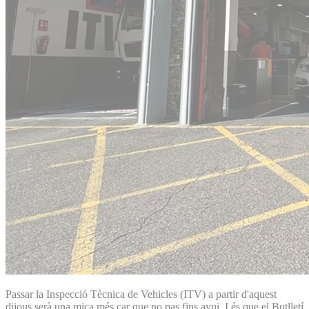
Passar la Inspecció Tècnica de Vehicles (ITV) a partir d'aquest
dijous serà una mica més car que no pas fins avui. I és que el Butlletí