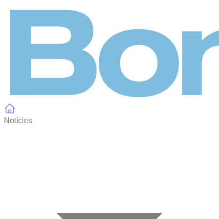
Panell de gestió de galetes
Notícies