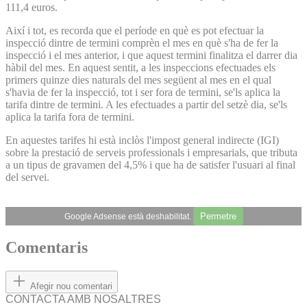
111,4 euros.
Així i tot, es recorda que el període en què es pot efectuar la
inspecció dintre de termini comprèn el mes en què s'ha de fer la
inspecció i el mes anterior, i que aquest termini finalitza el darrer dia
hàbil del mes. En aquest sentit, a les inspeccions efectuades els
primers quinze dies naturals del mes següent al mes en el qual
s'havia de fer la inspecció, tot i ser fora de termini, se'ls aplica la
tarifa dintre de termini. A les efectuades a partir del setzè dia, se'ls
aplica la tarifa fora de termini.
En aquestes tarifes hi està inclòs l'impost general indirecte (IGI)
sobre la prestació de serveis professionals i empresarials, que tributa
a un tipus de gravamen del 4,5% i que ha de satisfer l'usuari al final
del servei.
Permetre
Google Adsense està deshabilitat.
Comentaris
Afegir nou comentari
CONTACTA AMB NOSALTRES