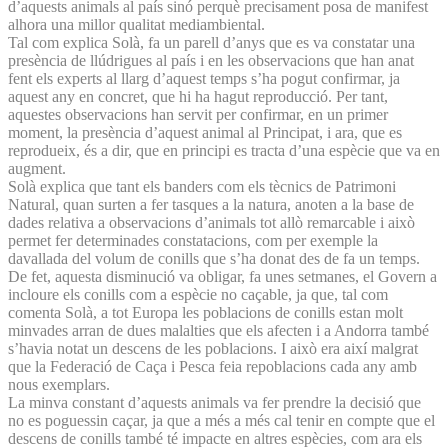
d’aquests animals al país sinó perquè precisament posa de manifest
alhora una millor qualitat mediambiental.
Tal com explica Solà, fa un parell d’anys que es va constatar una
presència de llúdrigues al país i en les observacions que han anat
fent els experts al llarg d’aquest temps s’ha pogut confirmar, ja
aquest any en concret, que hi ha hagut reproducció. Per tant,
aquestes observacions han servit per confirmar, en un primer
moment, la presència d’aquest animal al Principat, i ara, que es
reprodueix, és a dir, que en principi es tracta d’una espècie que va en
augment.
Solà explica que tant els banders com els tècnics de Patrimoni
Natural, quan surten a fer tasques a la natura, anoten a la base de
dades relativa a observacions d’animals tot allò remarcable i això
permet fer determinades constatacions, com per exemple la
davallada del volum de conills que s’ha donat des de fa un temps.
De fet, aquesta disminució va obligar, fa unes setmanes, el Govern a
incloure els conills com a espècie no caçable, ja que, tal com
comenta Solà, a tot Europa les poblacions de conills estan molt
minvades arran de dues malalties que els afecten i a Andorra també
s’havia notat un descens de les poblacions. I això era així malgrat
que la Federació de Caça i Pesca feia repoblacions cada any amb
nous exemplars.
La minva constant d’aquests animals va fer prendre la decisió que
no es poguessin caçar, ja que a més a més cal tenir en compte que el
descens de conills també té impacte en altres espècies, com ara els