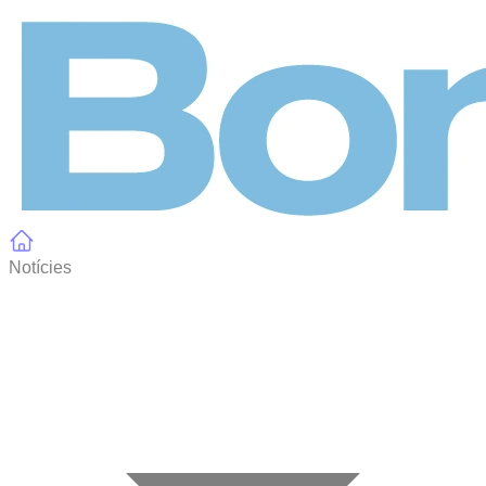
Panell de gestió de galetes
Notícies