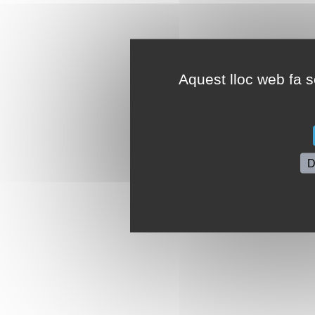
Aquest lloc web fa se
D