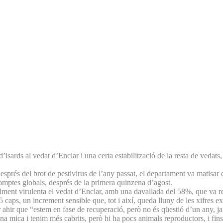
isards al vedat d’Enclar i una certa estabilització de la resta de vedat
prés del brot de pestivirus de l’any passat, el departament va matisar q
ecomptes globals, després de la primera quinzena d’agost.
alment virulenta el vedat d’Enclar, amb una davallada del 58%, que va 
55 caps, un increment sensible que, tot i així, queda lluny de les xifres ex
 ahir que “estem en fase de recuperació, però no és qüestió d’un any, ja
 una mica i tenim més cabrits, però hi ha pocs animals reproductors, i fi