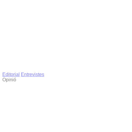
Editorial
Entrevistes
Opinió