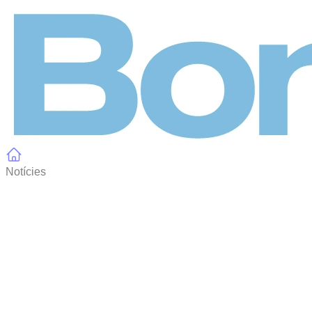
Panell de gestió de galetes
Notícies