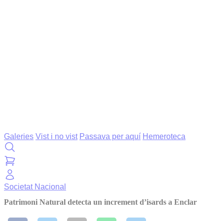
Galeries
Vist i no vist
Passava per aquí
Hemeroteca
Societat
Nacional
Patrimoni Natural detecta un increment d’isards a Enclar