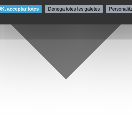
K, acceptar totes
Denega totes les galetes
Personalit