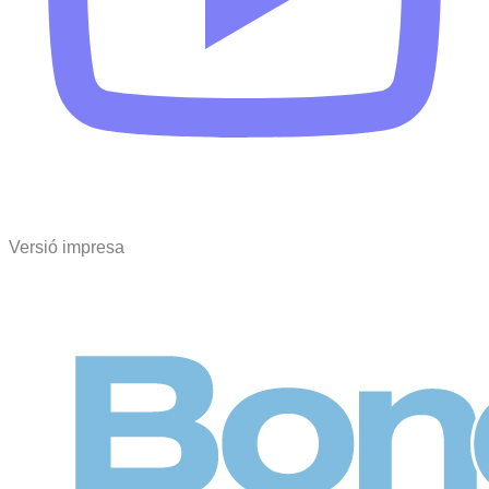
Versió impresa