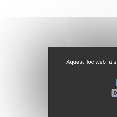
Aquest lloc web fa se
D