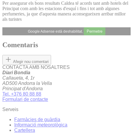
Per assegurar els bons resultats Caldea té acords tant amb hotels del
Principat com amb les estacions d'esquí i fins i tot amb algunes
perfumeries, ja que d'aquesta manera aconsegueixen arribar millor
als turistes
Permetre
Google Adsense està deshabilitat.
Comentaris
Afegir nou comentari
CONTACTA AMB NOSALTRES
Diari Bondia
Callaueta, 4, 1r
AD500 Andorra la Vella
Principat d'Andorra
Tel. +376 80 88 88
Formulari de contacte
Serveis
Farmàcies de guàrdia
Informació meteorològica
Cartellera