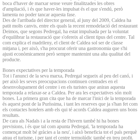
boca d'haver de marxar sense veure finalitzades les obres
d'ampliació, i és que haver-les impulsat és el que s'endú, però
lamenta no poder tancar aquesta fase.
Des de l'arribada del director general, al juny del 2009, Caldea ha
patit molts canvis, entre els quals la recent remodelació del restaurant
Deimos, que segons Pedregal, ha estat impulsada per la voluntat
d'equilibrar la restauració que s'ofereix al client tipus del centre. Tal
com explica el madrileny, el client de Caldea sol ser de classe
mitjana i, per això, s'ha procurat oferir una gastronomia que s'hi
ajusti econòmicament però sempre mantenint una alta qualitat del
producte.
Bones expectatives per la temporada
Tot i l'anunci de la seva marxa, Pedregal segueix al peu del canó, i
per això les seves preocupacions continuen centrades en el
desenvolupament del centre i en els turistes que aniran aquesta
temporada a relaxar-se a Caldea. Per ara les expectatives són molt
bones. La primera gran cita que ha de marcar l'inici de la temporada
és aquest pont de la Puríssima, i tant les reserves que ja s'han fet com
els contactes hotelers amb els qui té acords Caldea auguren uns bons
resultats.
De cara als Nadals i a la resta de l'hivern també hi ha bones
previsions, i és que tal com apunta Pedregal, 'la temporada ha
començat molt bé gràcies a la neu', i això beneficia tot el país perquè
atrau el turisme, i per tant el centre termolúdic també en treu profit.