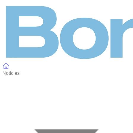
Panell de gestió de galetes
Notícies