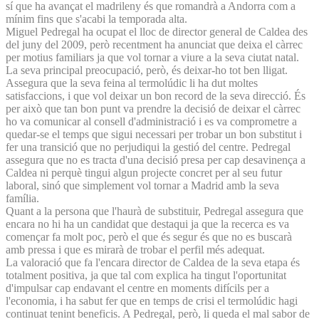
sí que ha avançat el madrileny és que romandrà a Andorra com a
mínim fins que s'acabi la temporada alta.
Miguel Pedregal ha ocupat el lloc de director general de Caldea des
del juny del 2009, però recentment ha anunciat que deixa el càrrec
per motius familiars ja que vol tornar a viure a la seva ciutat natal.
La seva principal preocupació, però, és deixar-ho tot ben lligat.
Assegura que la seva feina al termolúdic li ha dut moltes
satisfaccions, i que vol deixar un bon record de la seva direcció. És
per això que tan bon punt va prendre la decisió de deixar el càrrec
ho va comunicar al consell d'administració i es va comprometre a
quedar-se el temps que sigui necessari per trobar un bon substitut i
fer una transició que no perjudiqui la gestió del centre. Pedregal
assegura que no es tracta d'una decisió presa per cap desavinença a
Caldea ni perquè tingui algun projecte concret per al seu futur
laboral, sinó que simplement vol tornar a Madrid amb la seva
família.
Quant a la persona que l'haurà de substituir, Pedregal assegura que
encara no hi ha un candidat que destaqui ja que la recerca es va
començar fa molt poc, però el que és segur és que no es buscarà
amb pressa i que es mirarà de trobar el perfil més adequat.
La valoració que fa l'encara director de Caldea de la seva etapa és
totalment positiva, ja que tal com explica ha tingut l'oportunitat
d'impulsar cap endavant el centre en moments difícils per a
l'economia, i ha sabut fer que en temps de crisi el termolúdic hagi
continuat tenint beneficis. A Pedregal, però, li queda el mal sabor de