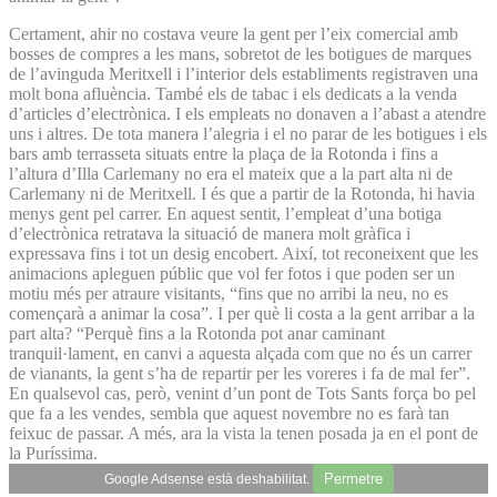
Certament, ahir no costava veure la gent per l’eix comercial amb
bosses de compres a les mans, sobretot de les botigues de marques
de l’avinguda Meritxell i l’interior dels establiments registraven una
molt bona afluència. També els de tabac i els dedicats a la venda
d’articles d’electrònica. I els empleats no donaven a l’abast a atendre
uns i altres. De tota manera l’alegria i el no parar de les botigues i els
bars amb terrasseta situats entre la plaça de la Rotonda i fins a
l’altura d’Illa Carlemany no era el mateix que a la part alta ni de
Carlemany ni de Meritxell. I és que a partir de la Rotonda, hi havia
menys gent pel carrer. En aquest sentit, l’empleat d’una botiga
d’electrònica retratava la situació de manera molt gràfica i
expressava fins i tot un desig encobert. Així, tot reconeixent que les
animacions apleguen públic que vol fer fotos i que poden ser un
motiu més per atraure visitants, “fins que no arribi la neu, no es
començarà a animar la cosa”. I per què li costa a la gent arribar a la
part alta? “Perquè fins a la Rotonda pot anar caminant
tranquil·lament, en canvi a aquesta alçada com que no és un carrer
de vianants, la gent s’ha de repartir per les voreres i fa de mal fer”.
En qualsevol cas, però, venint d’un pont de Tots Sants força bo pel
que fa a les vendes, sembla que aquest novembre no es farà tan
feixuc de passar. A més, ara la vista la tenen posada ja en el pont de
la Puríssima.
Permetre
Google Adsense està deshabilitat.