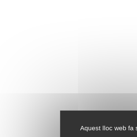
Aquest lloc web fa s