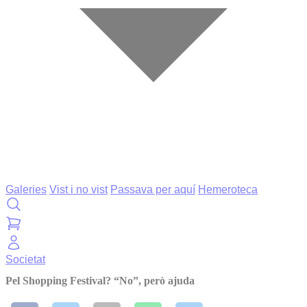
Galeries
Vist i no vist
Passava per aquí
Hemeroteca
Societat
Pel Shopping Festival? “No”, però ajuda