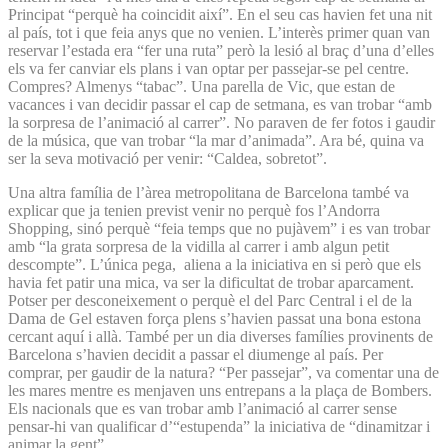
Principat “perquè ha coincidit així”. En el seu cas havien fet una nit
al país, tot i que feia anys que no venien. L’interès primer quan van
reservar l’estada era “fer una ruta” però la lesió al braç d’una d’elles
els va fer canviar els plans i van optar per passejar-se pel centre.
Compres? Almenys “tabac”. Una parella de Vic, que estan de
vacances i van decidir passar el cap de setmana, es van trobar “amb
la sorpresa de l’animació al carrer”. No paraven de fer fotos i gaudir
de la música, que van trobar “la mar d’animada”. Ara bé, quina va
ser la seva motivació per venir: “Caldea, sobretot”.
Una altra família de l’àrea metropolitana de Barcelona també va
explicar que ja tenien previst venir no perquè fos l’Andorra
Shopping, sinó perquè “feia temps que no pujàvem” i es van trobar
amb “la grata sorpresa de la vidilla al carrer i amb algun petit
descompte”. L’única pega, aliena a la iniciativa en si però que els
havia fet patir una mica, va ser la dificultat de trobar aparcament.
Potser per desconeixement o perquè el del Parc Central i el de la
Dama de Gel estaven força plens s’havien passat una bona estona
cercant aquí i allà. També per un dia diverses famílies provinents de
Barcelona s’havien decidit a passar el diumenge al país. Per
comprar, per gaudir de la natura? “Per passejar”, va comentar una de
les mares mentre es menjaven uns entrepans a la plaça de Bombers.
Els nacionals que es van trobar amb l’animació al carrer sense
pensar-hi van qualificar d’“estupenda” la iniciativa de “dinamitzar i
animar la gent”.