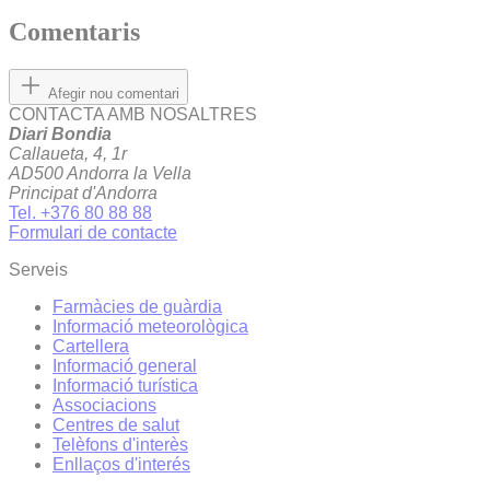
Comentaris
Afegir nou comentari
CONTACTA AMB NOSALTRES
Diari Bondia
Callaueta, 4, 1r
AD500 Andorra la Vella
Principat d'Andorra
Tel. +376 80 88 88
Formulari de contacte
Serveis
Farmàcies de guàrdia
Informació meteorològica
Cartellera
Informació general
Informació turística
Associacions
Centres de salut
Telèfons d'interès
Enllaços d'interés