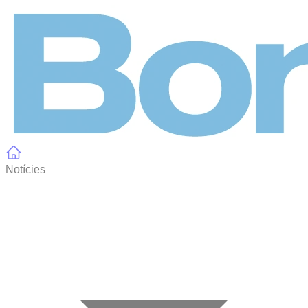
Panell de gestió de galetes
Notícies