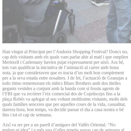
Han vingut al Principat per l’Andorra Shopping Festival? Doncs no,
cap dels visitants amb els quals vam parlar ahir al matí i que omplien
Meritxell i Carlemany havien pujat expressament per això. Ara bé,
tots van qualificar la iniciativa de l’animació al carrer amb bona
nota, ja que consideraven que es tracta d’un molt bon complement
per a la seva estada entre nosaltres. I de fet, l’actuació de Granujas a
todo ritmo rememorant els mítics Blues Brothers amb dos titelles
gegants vestides a conjunt amb la banda com si fossin agents de
l’FBI que va recórrer l’eix comercial des de Coprínceps fins a la
plaça Rebés va aplegar al seu voltant moltíssims visitants, molts dels
quals famílies senceres que per aquelles coses de la vida, casualitat,
darrera hora, bon temps, va decidir passar el dia a casa nostra o bé
fins i tot el cap de setmana.
Així va ser per a un parell d’amigues del Vallès Oriental. “No
teníem ni idea” i a més una d’elles repetia segon cap de setmana al