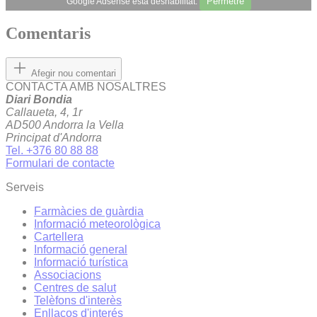
Permetre
Google Adsense està deshabilitat.
Comentaris
Afegir nou comentari
CONTACTA AMB NOSALTRES
Diari Bondia
Callaueta, 4, 1r
AD500 Andorra la Vella
Principat d'Andorra
Tel. +376 80 88 88
Formulari de contacte
Serveis
Farmàcies de guàrdia
Informació meteorològica
Cartellera
Informació general
Informació turística
Associacions
Centres de salut
Telèfons d'interès
Enllaços d'interés