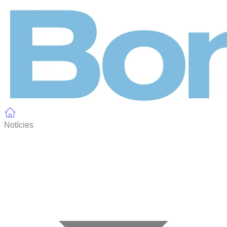
Panell de gestió de galetes
Notícies