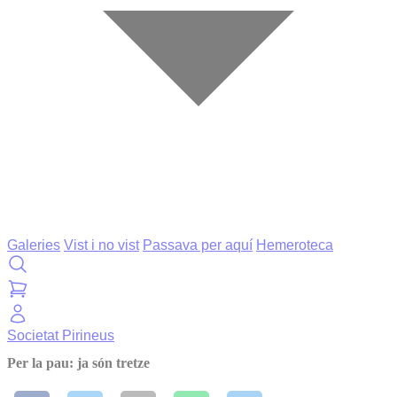
Galeries
Vist i no vist
Passava per aquí
Hemeroteca
Societat
Pirineus
Per la pau: ja són tretze