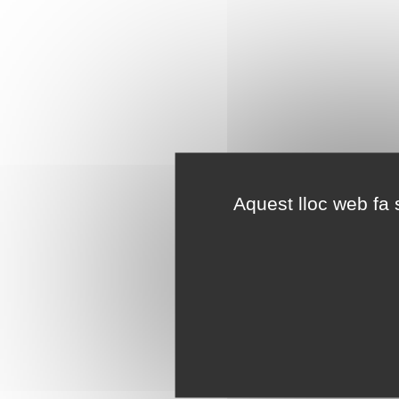
Aquest lloc web fa s