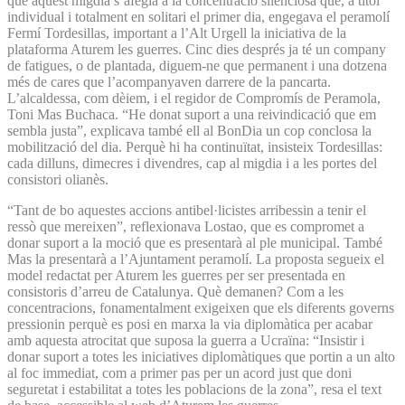
que aquest migdia s’afegia a la concentració silenciosa que, a títol
individual i totalment en solitari el primer dia, engegava el peramolí
Fermí Tordesillas, important a l’Alt Urgell la iniciativa de la
plataforma Aturem les guerres. Cinc dies després ja té un company
de fatigues, o de plantada, diguem-ne que permanent i una dotzena
més de cares que l’acompanyaven darrere de la pancarta.
L’alcaldessa, com dèiem, i el regidor de Compromís de Peramola,
Toni Mas Buchaca. “He donat suport a una reivindicació que em
sembla justa”, explicava també ell al BonDia un cop conclosa la
mobilització del dia. Perquè hi ha continuïtat, insisteix Tordesillas:
cada dilluns, dimecres i divendres, cap al migdia i a les portes del
consistori olianès.
“Tant de bo aquestes accions antibel·licistes arribessin a tenir el
ressò que mereixen”, reflexionava Lostao, que es compromet a
donar suport a la moció que es presentarà al ple municipal. També
Mas la presentarà a l’Ajuntament peramolí. La proposta segueix el
model redactat per Aturem les guerres per ser presentada en
consistoris d’arreu de Catalunya. Què demanen? Com a les
concentracions, fonamentalment exigeixen que els diferents governs
pressionin perquè es posi en marxa la via diplomàtica per acabar
amb aquesta atrocitat que suposa la guerra a Ucraïna: “Insistir i
donar suport a totes les iniciatives diplomàtiques que portin a un alto
al foc immediat, com a primer pas per un acord just que doni
seguretat i estabilitat a totes les poblacions de la zona”, resa el text