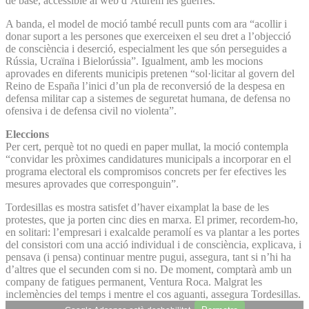
de base, accessible al web d’Aturem les guerres.
A banda, el model de moció també recull punts com ara “acollir i
donar suport a les persones que exerceixen el seu dret a l’objecció
de consciència i deserció, especialment les que són perseguides a
Rússia, Ucraïna i Bielorússia”. Igualment, amb les mocions
aprovades en diferents municipis pretenen “sol·licitar al govern del
Reino de España l’inici d’un pla de reconversió de la despesa en
defensa militar cap a sistemes de seguretat humana, de defensa no
ofensiva i de defensa civil no violenta”.
Eleccions
Per cert, perquè tot no quedi en paper mullat, la moció contempla
“convidar les pròximes candidatures municipals a incorporar en el
programa electoral els compromisos concrets per fer efectives les
mesures aprovades que corresponguin”.
Tordesillas es mostra satisfet d’haver eixamplat la base de les
protestes, que ja porten cinc dies en marxa. El primer, recordem-ho,
en solitari: l’empresari i exalcalde peramolí es va plantar a les portes
del consistori com una acció individual i de consciència, explicava, i
pensava (i pensa) continuar mentre pugui, assegura, tant si n’hi ha
d’altres que el secunden com si no. De moment, comptarà amb un
company de fatigues permanent, Ventura Roca. Malgrat les
inclemències del temps i mentre el cos aguanti, assegura Tordesillas.