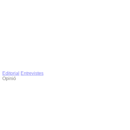
Editorial
Entrevistes
Opinió