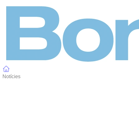
Panell de gestió de galetes
Notícies