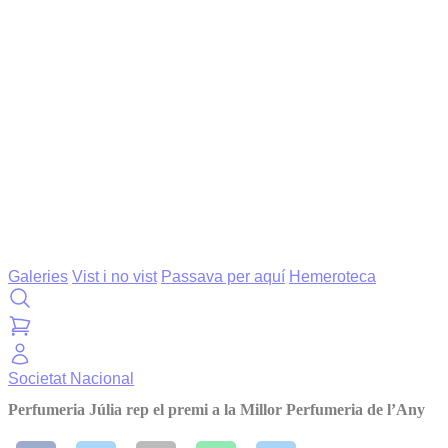
Galeries
Vist i no vist
Passava per aquí
Hemeroteca
Societat
Nacional
Perfumeria Júlia rep el premi a la Millor Perfumeria de l’Any