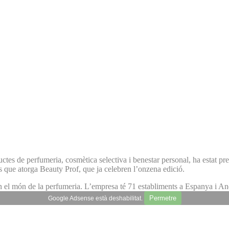
ctes de perfumeria, cosmètica selectiva i benestar personal, ha estat p
s que atorga Beauty Prof, que ja celebren l’onzena edició.
n el món de la perfumeria. L’empresa té 71 establiments a Espanya i An
Permetre
Google Adsense està deshabilitat.