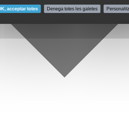
K, acceptar totes
Denega totes les galetes
Personalit