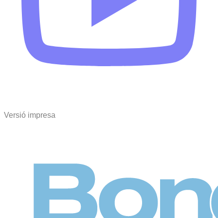
Versió impresa