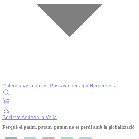
Galeries
Vist i no vist
Passava per aquí
Hemeroteca
Societat
Andorra la Vella
Perquè el patim, patam, patum no es perdi amb la globalització