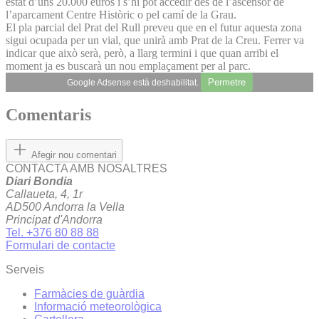
estat d’uns 20.000 euros i s’hi pot accedir des de l’ascensor de
l’aparcament Centre Històric o pel camí de la Grau.
El pla parcial del Prat del Rull preveu que en el futur aquesta zona
sigui ocupada per un vial, que unirà amb Prat de la Creu. Ferrer va
indicar que això serà, però, a llarg termini i que quan arribi el
moment ja es buscarà un nou emplaçament per al parc.
Permetre
Google Adsense està deshabilitat.
Comentaris
Afegir nou comentari
CONTACTA AMB NOSALTRES
Diari Bondia
Callaueta, 4, 1r
AD500 Andorra la Vella
Principat d'Andorra
Tel. +376 80 88 88
Formulari de contacte
Serveis
Farmàcies de guàrdia
Informació meteorològica