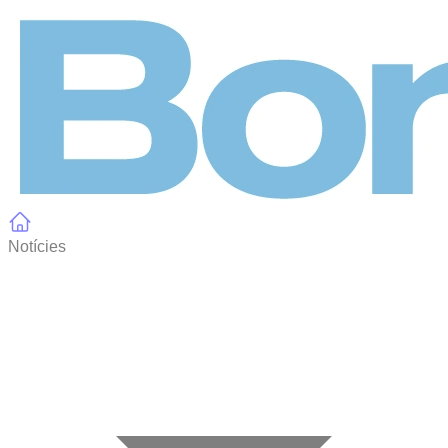
Panell de gestió de galetes
Notícies