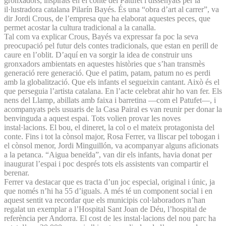
gronxadors, inspirats en el conte del Patufet i dissenyats per la
il·lustradora catalana Pilarín Bayés. És una “obra d’art al carrer”, va
dir Jordi Crous, de l’empresa que ha elaborat aquestes peces, que
permet acostar la cultura tradicional a la canalla.
Tal com va explicar Crous, Bayés va expressar fa poc la seva
preocupació pel futur dels contes tradicionals, que estan en perill de
caure en l’oblit. D’aquí en va sorgir la idea de construir uns
gronxadors ambientats en aquestes històries que s’han transmès
generació rere generació. Que el patim, patam, patum no es perdi
amb la globalització. Que els infants el segueixin cantant. Això és el
que perseguia l’artista catalana. En l’acte celebrat ahir ho van fer. Els
nens del Llamp, abillats amb faixa i barretina —com el Patufet—, i
acompanyats pels usuaris de la Casa Pairal es van reunir per donar la
benvinguda a aquest espai. Tots volien provar les noves
instal·lacions. El bou, el dineret, la col o el mateix protagonista del
conte. Fins i tot la cònsol major, Rosa Ferrer, va lliscar pel tobogan i
el cònsol menor, Jordi Minguillón, va acompanyar alguns aficionats
a la petanca. “Aigua beneïda”, van dir els infants, havia donat per
inaugurat l’espai i poc després tots els assistents van compartir el
berenar.
Ferrer va destacar que es tracta d’un joc especial, original i únic, ja
que només n’hi ha 55 d’iguals. A més té un component social i en
aquest sentit va recordar que els municipis col·laboradors n’han
regalat un exemplar a l’Hospital Sant Joan de Déu, l’hospital de
referència per Andorra. El cost de les instal·lacions del nou parc ha