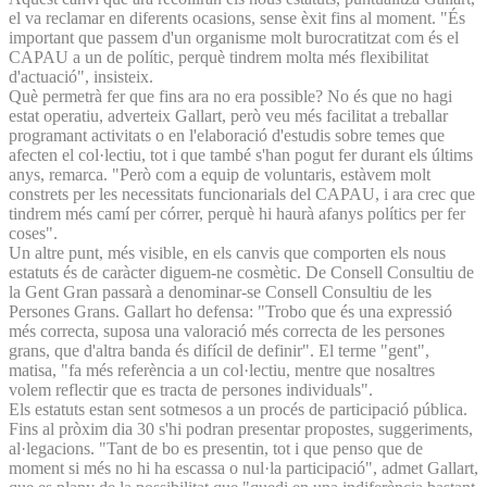
el va reclamar en diferents ocasions, sense èxit fins al moment. "És
important que passem d'un organisme molt burocratitzat com és el
CAPAU a un de polític, perquè tindrem molta més flexibilitat
d'actuació", insisteix.
Què permetrà fer que fins ara no era possible? No és que no hagi
estat operatiu, adverteix Gallart, però veu més facilitat a treballar
programant activitats o en l'elaboració d'estudis sobre temes que
afecten el col·lectiu, tot i que també s'han pogut fer durant els últims
anys, remarca. "Però com a equip de voluntaris, estàvem molt
constrets per les necessitats funcionarials del CAPAU, i ara crec que
tindrem més camí per córrer, perquè hi haurà afanys polítics per fer
coses".
Un altre punt, més visible, en els canvis que comporten els nous
estatuts és de caràcter diguem-ne cosmètic. De Consell Consultiu de
la Gent Gran passarà a denominar-se Consell Consultiu de les
Persones Grans. Gallart ho defensa: "Trobo que és una expressió
més correcta, suposa una valoració més correcta de les persones
grans, que d'altra banda és difícil de definir". El terme "gent",
matisa, "fa més referència a un col·lectiu, mentre que nosaltres
volem reflectir que es tracta de persones individuals".
Els estatuts estan sent sotmesos a un procés de participació pública.
Fins al pròxim dia 30 s'hi podran presentar propostes, suggeriments,
al·legacions. "Tant de bo es presentin, tot i que penso que de
moment si més no hi ha escassa o nul·la participació", admet Gallart,