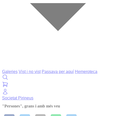
Galeries
Vist i no vist
Passava per aquí
Hemeroteca
Societat
Pirineus
"Persones", grans i amb més veu