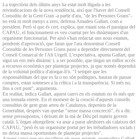
La trajectòria dels últims anys ha estat molt lligada a les
reivindicacions de la nova residència, així que l'haver del Consell
Consultiu de la Gent Gran -a partir d'ara, "de les Persones Grans"-
no està ni molt menys a zero, defensa Amadeu Gallart, com a
president. Però sí que és cert, explica, que estant sota el paraigua del
CAPAU, el funcionament es veu coartat per les dinàmiques d'un
organisme funcionarial. Per això s'han redactat uns nous estatuts,
pendents d'aprovació, que faran que l'ara denominat Consell
Consultiu de les Persones Grans passi a dependre directament del
Consell Comarcal de l'Alt Urgell. L'expectativa, apunta Gallart, que
sigui un ens més dinàmic i, a ser possible, que tingui un millor accés
a recursos econòmics per plantejar projectes, ja que només dependrà
de la voluntat política d'atorgar-li'n. "I sempre que les
responsabilitats del que es fa o no són polítiques, hauran de passar
comptes, estan sotmeses a la crítica i a la transparència. Si més no,
fins a cert punt", argumenta.
En realitat, indica Gallart, aquest canvi en els estatuts no és més que
una tornada enrere. En el moment de la creació d'aquests consells
consultius de gent gran arreu de Catalunya, depenien de la
Generalitat, després van quedar "sense massa concreció", és a dir,
sense pressupostos, i deixats de la mà de Déu pel mateix govern
català. L'òrgan alturgellenc va anar a parar aleshores als calaixos del
CAPAU, "però és un organisme portat per les treballadores socials i
no deixa massa oportunitats de plantejar projectes".
Aquest canvi que ara recolliran els nous estatuts, puntualitza Gallart,