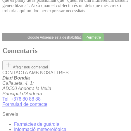
que es plany de la possibilitat que "quedi en una indiferència bastant
generalitzada". Això quan el col·lectiu és un dels que més creix i
trobaria aquí un lloc per expressar necessitats.
Permetre
Google Adsense està deshabilitat.
Comentaris
Afegir nou comentari
CONTACTA AMB NOSALTRES
Diari Bondia
Callaueta, 4, 1r
AD500 Andorra la Vella
Principat d'Andorra
Tel. +376 80 88 88
Formulari de contacte
Serveis
Farmàcies de guàrdia
Informació meteorològica