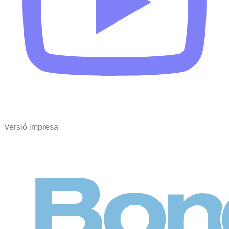
Versió impresa