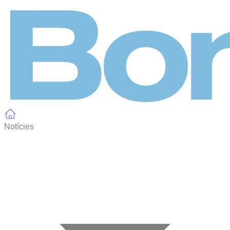
Panell de gestió de galetes
Notícies