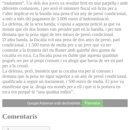
“malament”. Un dels dos joves va resultar ferit en una parpella i amb
diferents contusions, i per això el ministeri fiscal sol·licita per a
l’altre implicat en la baralla una pena d’un any de presó condicional,
a més a més del pagament de 3.000 euros d’indemnització.
La defensa, de la seva banda, s’oposa a aquesta petició ja que va
insistir que els dos homes van prendre part en la baralla, i per tant
demana que la pena sigui de tres mesos de presó condicional.
D’altra banda, la fiscalia vol una pena de dos anys de presó, part
condicional, i 1.500 euros de multa per a un jove que va ser
controlat a la frontera del riu Runer amb gairebé deu grams de
cocaïna en roca. La fiscalia posa en dubte que aquesta quantitat
pogués ser per al propi consum i va afegir que havia de ser en part
per a la cessió.
La defensa, però, insisteix que la cocaïna era per al consum i
demana que la pena no sigui superior a un any de presó condicional,
qualificada a seguir un tractament, i 500 euros de multa. El jove va
manifestar que la droga era només per a ell i que si la portava en
roca era perquè té “una qualitat millor”.
Permetre
Google Adsense està deshabilitat.
Comentaris