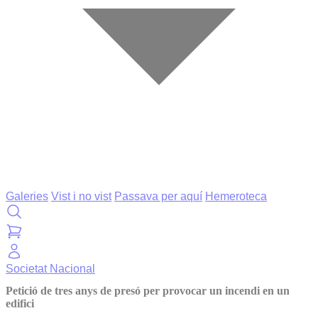
Galeries
Vist i no vist
Passava per aquí
Hemeroteca
Societat
Nacional
Petició de tres anys de presó per provocar un incendi en un
edifici