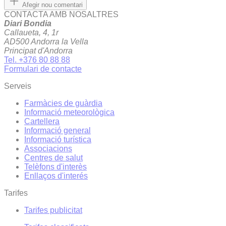
Afegir nou comentari
CONTACTA AMB NOSALTRES
Diari Bondia
Callaueta, 4, 1r
AD500 Andorra la Vella
Principat d'Andorra
Tel. +376 80 88 88
Formulari de contacte
Serveis
Farmàcies de guàrdia
Informació meteorològica
Cartellera
Informació general
Informació turística
Associacions
Centres de salut
Telèfons d'interès
Enllaços d'interés
Tarifes
Tarifes publicitat