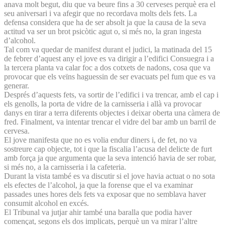
anava molt begut, diu que va beure fins a 30 cerveses perquè era el
seu aniversari i va afegir que no recordava molts dels fets. La
defensa considera que ha de ser absolt ja que la causa de la seva
actitud va ser un brot psicòtic agut o, si més no, la gran ingesta
d’alcohol.
Tal com va quedar de manifest durant el judici, la matinada del 15
de febrer d’aquest any el jove es va dirigir a l’edifici Consuegra i a
la tercera planta va calar foc a dos cotxets de nadons, cosa que va
provocar que els veïns haguessin de ser evacuats pel fum que es va
generar.
Després d’aquests fets, va sortir de l’edifici i va trencar, amb el cap i
els genolls, la porta de vidre de la carnisseria i allà va provocar
danys en tirar a terra diferents objectes i deixar oberta una càmera de
fred. Finalment, va intentar trencar el vidre del bar amb un barril de
cervesa.
El jove manifesta que no es volia endur diners i, de fet, no va
sostreure cap objecte, tot i que la fiscalia l’acusa del delicte de furt
amb força ja que argumenta que la seva intenció havia de ser robar,
si més no, a la carnisseria i la cafeteria.
Durant la vista també es va discutir si el jove havia actuat o no sota
els efectes de l’alcohol, ja que la forense que el va examinar
passades unes hores dels fets va exposar que no semblava haver
consumit alcohol en excés.
El Tribunal va jutjar ahir també una baralla que podia haver
començat, segons els dos implicats, perquè un va mirar l’altre