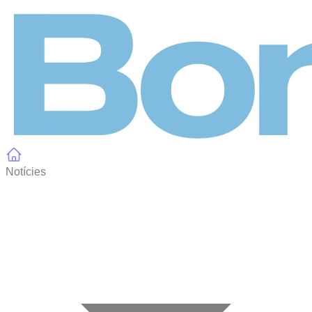
Panell de gestió de galetes
Notícies