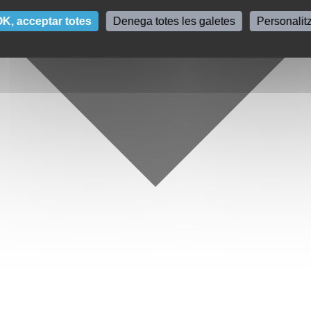
K, acceptar totes
Denega totes les galetes
Personalit