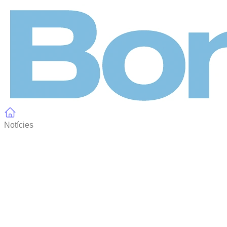
Panell de gestió de galetes
Notícies