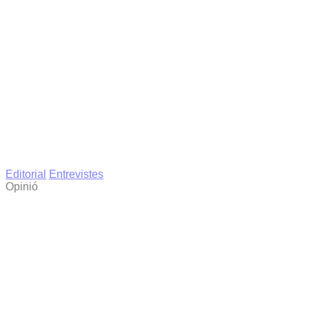
Editorial
Entrevistes
Opinió