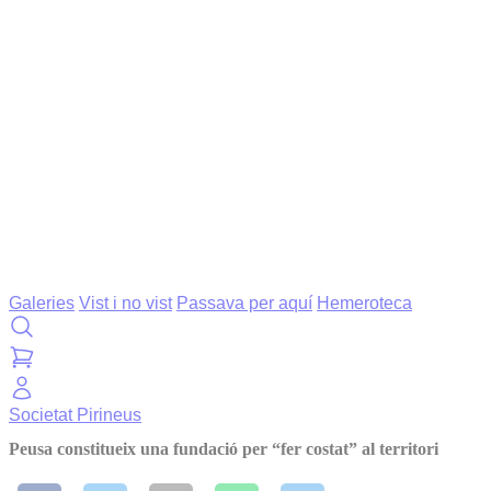
Galeries
Vist i no vist
Passava per aquí
Hemeroteca
Societat
Pirineus
Peusa constitueix una fundació per “fer costat” al territori