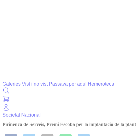
Galeries
Vist i no vist
Passava per aquí
Hemeroteca
Societat
Nacional
Pirinenca de Serveis, Premi Escoba per la implantació de la pla