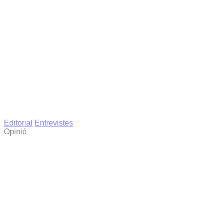
Editorial
Entrevistes
Opinió