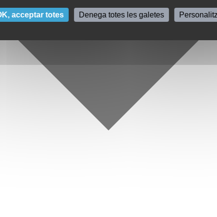
K, acceptar totes
Denega totes les galetes
Personalit