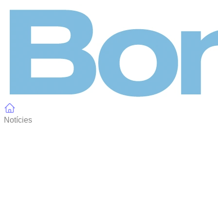
Panell de gestió de galetes
Notícies