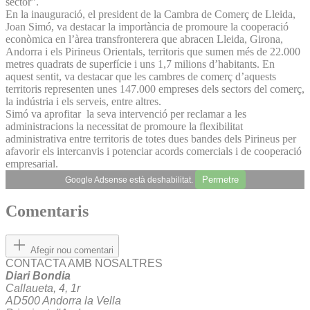
sector”.
En la inauguració, el president de la Cambra de Comerç de Lleida,
Joan Simó, va destacar la importància de promoure la cooperació
econòmica en l’àrea transfronterera que abracen Lleida, Girona,
Andorra i els Pirineus Orientals, territoris que sumen més de 22.000
metres quadrats de superfície i uns 1,7 milions d’habitants. En
aquest sentit, va destacar que les cambres de comerç d’aquests
territoris representen unes 147.000 empreses dels sectors del comerç,
la indústria i els serveis, entre altres.
Simó va aprofitar la seva intervenció per reclamar a les
administracions la necessitat de promoure la flexibilitat
administrativa entre territoris de totes dues bandes dels Pirineus per
afavorir els intercanvis i potenciar acords comercials i de cooperació
empresarial.
Permetre
Google Adsense està deshabilitat.
Comentaris
Afegir nou comentari
CONTACTA AMB NOSALTRES
Diari Bondia
Callaueta, 4, 1r
AD500 Andorra la Vella