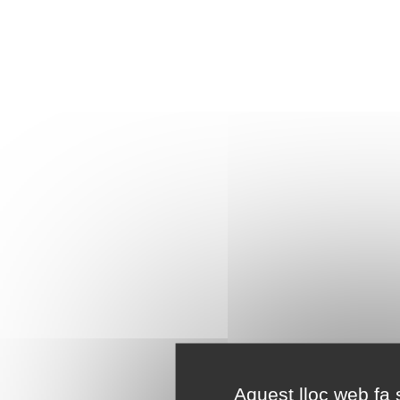
Aquest lloc web fa s