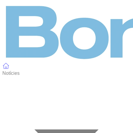
Panell de gestió de galetes
Notícies