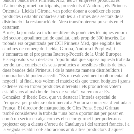
banda i banda dels Pirineus. Així, les 57 empreses productores
d’aliments gurmet participants, procedents d’Andorra, els Pirineus
Orientals, Lleida i Girona, van poder donar a conèixer els seus
productes i establir contactes amb les 35 firmes dels sectors de la
distribució i la restauració de l’àrea transfronterera presents en el
certamen.
A més, la jornada va incloure diferents ponències tècniques entorn
del sector agroalimentari de qualitat, amb prop de 300 inscrits. La
trobada era organitzada per CCI Pirineus Med, que engloba les
cambres de comerç de Lleida, Girona, Andorra i Perpinyà, i
s’emmarca en el programa Interreg-Poctefa de la Unió Europea.
Els expositors van destacar l’oportunitat que suposa aquesta trobada
per donar a conèixer els seus productes a possibles clients de totes
dues bandes dels Pirineus, i de la mateixa manera distribuïdors i
compradors hi poden accedir. “És un esdeveniment molt orientat al
negoci i, al final, tots volem el mateix; els que tenen botigues i grans
cadenes volen trobar productes diferents i els productors volem
establir-nos al màxim de llocs de venda”, va remarcar Eva
González, d’Iberic Box, que va destacar l’interès especial de
l’empresa per poder-se obrir mercat a Andorra com a via d’entrada a
França. El director de màrqueting de Clos Pons, Sergi Grimau,
també considerava la trobada “una bona oportunitat per posar en
comú un sector en alça com és el sector gurmet i per poder-nos
projectar cap a clients d’arreu de Catalunya i del territori francès, i a
la vegada establir col·laboracions amb altres productors d’aquest