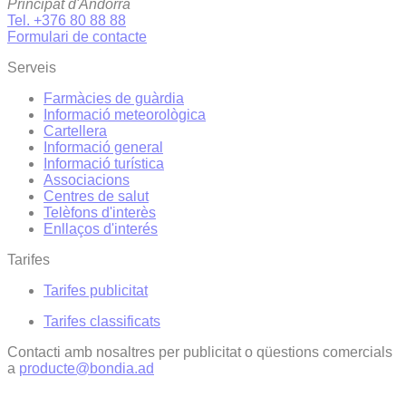
Principat d'Andorra
Tel. +376 80 88 88
Formulari de contacte
Serveis
Farmàcies de guàrdia
Informació meteorològica
Cartellera
Informació general
Informació turística
Associacions
Centres de salut
Telèfons d'interès
Enllaços d'interés
Tarifes
Tarifes publicitat
Tarifes classificats
Contacti amb nosaltres per publicitat o qüestions comercials
a
producte@bondia.ad