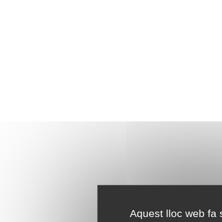
Aquest lloc web fa s