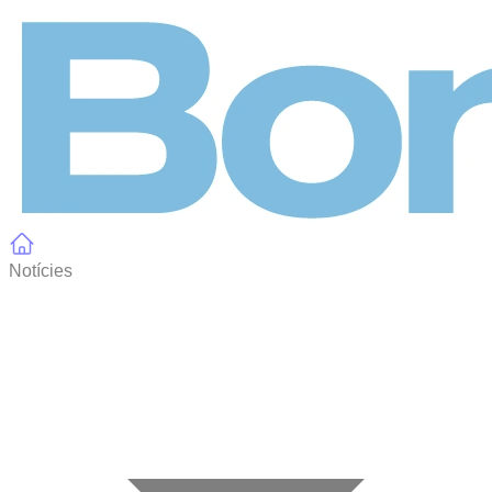
Panell de gestió de galetes
Notícies