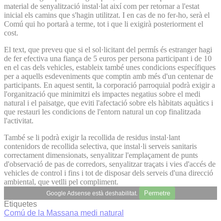
material de senyalització instal·lat així com per retornar a l'estat
inicial els camins que s'hagin utilitzat. I en cas de no fer-ho, serà el
Comú qui ho portarà a terme, tot i que li exigirà posteriorment el
cost.
El text, que preveu que si el sol·licitant del permís és estranger hagi
de fer efectiva una fiança de 5 euros per persona participant i de 10
en el cas dels vehicles, estableix també unes condicions específiques
per a aquells esdeveniments que comptin amb més d'un centenar de
participants. En aquest sentit, la corporació parroquial podrà exigir a
l'organització que minimitzi els impactes negatius sobre el medi
natural i el paisatge, que eviti l'afectació sobre els hàbitats aquàtics i
que restauri les condicions de l'entorn natural un cop finalitzada
l'activitat.
També se li podrà exigir la recollida de residus instal·lant
contenidors de recollida selectiva, que instal·li serveis sanitaris
correctament dimensionats, senyalitzar l'emplaçament de punts
d'observació de pas de corredors, senyalitzar traçats i vies d'accés de
vehicles de control i fins i tot de disposar dels serveis d'una direcció
ambiental, que vetlli pel compliment.
Permetre
Google Adsense està deshabilitat.
Etiquetes
Comú de la Massana
medi natural