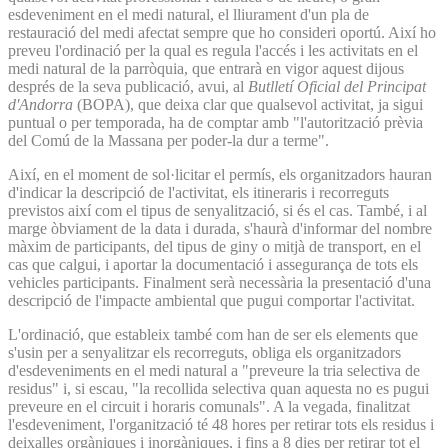
esdeveniment en el medi natural, el lliurament d'un pla de
restauració del medi afectat sempre que ho consideri oportú. Així ho
preveu l'ordinació per la qual es regula l'accés i les activitats en el
medi natural de la parròquia, que entrarà en vigor aquest dijous
després de la seva publicació, avui, al
Butlletí Oficial del Principat
d'Andorra
(BOPA), que deixa clar que qualsevol activitat, ja sigui
puntual o per temporada, ha de comptar amb "l'autorització prèvia
del Comú de la Massana per poder-la dur a terme".
Així, en el moment de sol·licitar el permís, els organitzadors hauran
d'indicar la descripció de l'activitat, els itineraris i recorreguts
previstos així com el tipus de senyalització, si és el cas. També, i al
marge òbviament de la data i durada, s'haurà d'informar del nombre
màxim de participants, del tipus de giny o mitjà de transport, en el
cas que calgui, i aportar la documentació i assegurança de tots els
vehicles participants. Finalment serà necessària la presentació d'una
descripció de l'impacte ambiental que pugui comportar l'activitat.
L'ordinació, que estableix també com han de ser els elements que
s'usin per a senyalitzar els recorreguts, obliga els organitzadors
d'esdeveniments en el medi natural a "preveure la tria selectiva de
residus" i, si escau, "la recollida selectiva quan aquesta no es pugui
preveure en el circuit i horaris comunals". A la vegada, finalitzat
l'esdeveniment, l'organització té 48 hores per retirar tots els residus i
deixalles orgàniques i inorgàniques, i fins a 8 dies per retirar tot el