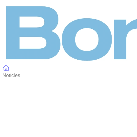
Panell de gestió de galetes
Notícies