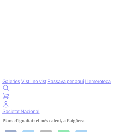
Galeries
Vist i no vist
Passava per aquí
Hemeroteca
Societat
Nacional
Plans d'igualtat: el més calent, a l’aigüera