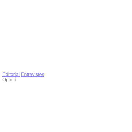
Editorial
Entrevistes
Opinió