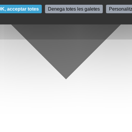
K, acceptar totes
Denega totes les galetes
Personalit