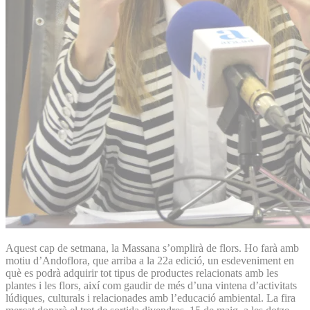
Aquest cap de setmana, la Massana s’omplirà de flors. Ho farà amb
motiu d’Andoflora, que arriba a la 22a edició, un esdeveniment en
què es podrà adquirir tot tipus de productes relacionats amb les
plantes i les flors, així com gaudir de més d’una vintena d’activitats
lúdiques, culturals i relacionades amb l’educació ambiental. La fira