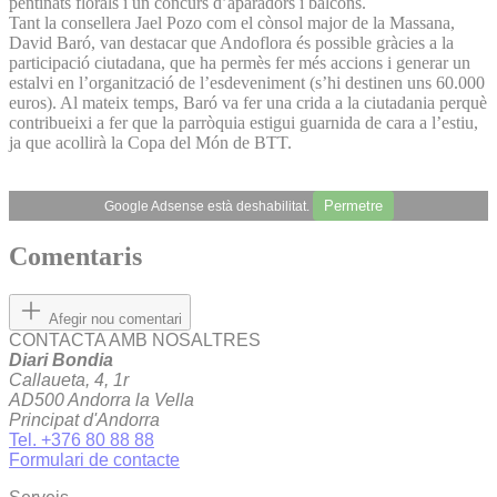
pentinats florals i un concurs d’aparadors i balcons.
Tant la consellera Jael Pozo com el cònsol major de la Massana,
David Baró, van destacar que Andoflora és possible gràcies a la
participació ciutadana, que ha permès fer més accions i generar un
estalvi en l’organització de l’esdeveniment (s’hi destinen uns 60.000
euros). Al mateix temps, Baró va fer una crida a la ciutadania perquè
contribueixi a fer que la parròquia estigui guarnida de cara a l’estiu,
ja que acollirà la Copa del Món de BTT.
Permetre
Google Adsense està deshabilitat.
Comentaris
Afegir nou comentari
CONTACTA AMB NOSALTRES
Diari Bondia
Callaueta, 4, 1r
AD500 Andorra la Vella
Principat d'Andorra
Tel. +376 80 88 88
Formulari de contacte