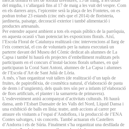
mercat donarà el tret de sortida divendres, 15 de maig, a les dotze
del migdia, i s’allargarà fins al 17 de maig a les vuit del vespre. Com
en els darrers anys, l’epicentre serà la plaça de les Fontetes, on es
podran trobar 23 estands (cinc més que el 2014) de floristeria,
jardineria, paisatge, decoració exterior i també alimentació i
productes artesanals.
Per estendre aquest ambient a tots els espais públics de la parròquia,
en aquesta ocasió s’han potenciat les exposicions florals. Així,
l’Escola Floral de Catalunya realitzarà cinc intervencions al llarg de
l’eix comercial, el cos de voluntaris per la natura executarà un
parterre davant del Museu del Còmic dedicat als alumnes de La
Capsa i també hi haurà els projectes d’embelliment realitzats pels
participants en el concurs d’instal·lacions florals urbanes, en què
participaran la Coral Sant Antoni, alumnes de La Capsa i alumnes
de l’Escola d’Art de Sant Julià de Lòria.
A més, s’han organitzat vuit tallers (de realització d’un tapís de
fruites, de papiroflèxia, de cosmètica natural, d’elaboració de pasta
de dents i d’ungüents), dels quals tres són per a infants (d’elaboració
de flors artificials, el planter i la samarreta de primavera).
L’esdeveniment anirà acompanyat d’activitats culturals. Hi haurà
dansa, amb l’Esbart Dansaire de les Valls del Nord, Líquid Dansa i
una exhibició de balls en línia; teatre, amb accions al carrer per
atraure els visitants a l’espai d’Andoflora, i la producció de l’ENA
Contes salvatges, i sis concerts. També actuaran els Castellers
d’Andorra i els de Súria. Finalment s’ha organitzat una desfilada de