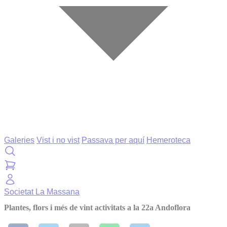
Galeries
Vist i no vist
Passava per aquí
Hemeroteca
Societat
La Massana
Plantes, flors i més de vint activitats a la 22a Andoflora