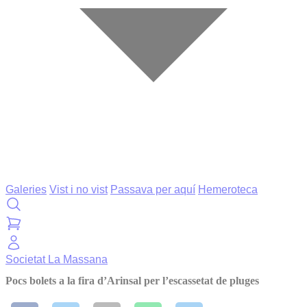
Galeries
Vist i no vist
Passava per aquí
Hemeroteca
Societat
La Massana
Pocs bolets a la fira d’Arinsal per l’escassetat de pluges