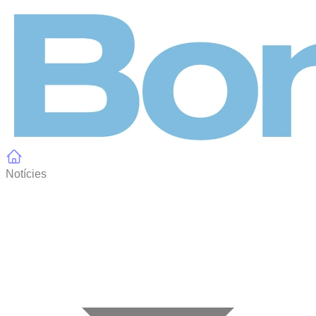
Panell de gestió de galetes
Notícies