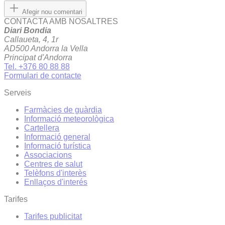
Afegir nou comentari
CONTACTA AMB NOSALTRES
Diari Bondia
Callaueta, 4, 1r
AD500 Andorra la Vella
Principat d'Andorra
Tel. +376 80 88 88
Formulari de contacte
Serveis
Farmàcies de guàrdia
Informació meteorològica
Cartellera
Informació general
Informació turística
Associacions
Centres de salut
Telèfons d'interès
Enllaços d'interés
Tarifes
Tarifes publicitat