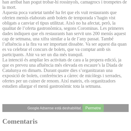
han arribat han pogut trobar-hi rossinyols, camagrocs i trompetes de
la mort.
Aquesta poca varietat també ha fet que els vuit restaurants que
oferien menús elaborats amb bolets de temporada s’hagin vist
obligats a canviar el tipus utilitzat. Això no ha afectat, però, la
qualitat de l’oferta gastronòmica, segons Corominas. Les primeres
dades indiquen que els restaurants han servit uns 200 menús aquest
cap de setmana, una xifra similar a la de l’any passat. També
l’afluència a la fira va ser important dissabte. Va ser aquest dia quan
es va celebrar el concurs de bolets, que va comptar amb sis
participants. Ahir va ser un dia més tranquil.
La intenció és ampliar les activitats de cara a la propera edició, ja
que es preveu una afluència més elevada en escaure’s la Diada de
Catalunya en dimarts. Durant quatre dies s’organitzaran una
exposició de bolets, conferències a càrrec de micòlegs i xerrades,
ofertes per un cuiner de renom. Així mateix, els organitzadors
estudien allargar el menú gastronòmic tota la setmana.
Permetre
Google Adsense està deshabilitat.
Comentaris