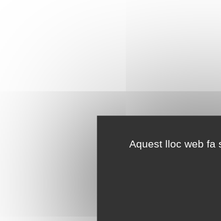
Aquest lloc web fa s