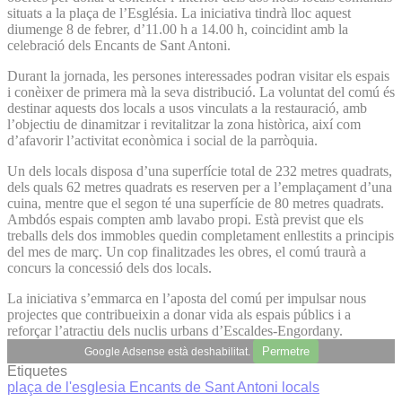
situats a la plaça de l’Església. La iniciativa tindrà lloc aquest
diumenge 8 de febrer, d’11.00 h a 14.00 h, coincidint amb la
celebració dels Encants de Sant Antoni.
Durant la jornada, les persones interessades podran visitar els espais
i conèixer de primera mà la seva distribució. La voluntat del comú és
destinar aquests dos locals a usos vinculats a la restauració, amb
l’objectiu de dinamitzar i revitalitzar la zona històrica, així com
d’afavorir l’activitat econòmica i social de la parròquia.
Un dels locals disposa d’una superfície total de 232 metres quadrats,
dels quals 62 metres quadrats es reserven per a l’emplaçament d’una
cuina, mentre que el segon té una superfície de 80 metres quadrats.
Ambdós espais compten amb lavabo propi. Està previst que els
treballs dels dos immobles quedin completament enllestits a principis
del mes de març. Un cop finalitzades les obres, el comú traurà a
concurs la concessió dels dos locals.
La iniciativa s’emmarca en l’aposta del comú per impulsar nous
projectes que contribueixin a donar vida als espais públics i a
reforçar l’atractiu dels nuclis urbans d’Escaldes-Engordany.
Permetre
Google Adsense està deshabilitat.
Etiquetes
plaça de l'esglesia
Encants de Sant Antoni
locals