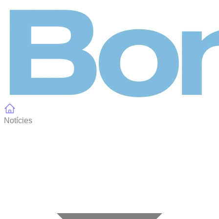
Panell de gestió de galetes
Notícies