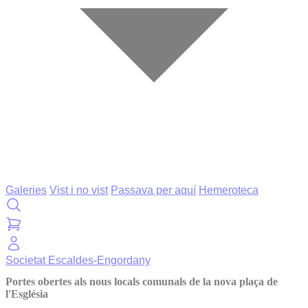
Galeries
Vist i no vist
Passava per aquí
Hemeroteca
Societat
Escaldes-Engordany
Portes obertes als nous locals comunals de la nova plaça de
l'Església