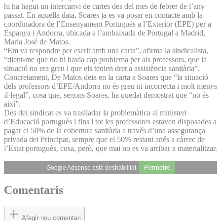
hi ha hagut un intercanvi de cartes des del mes de febrer de l’any
passat. En aquella data, Soares ja es va posar en contacte amb la
coordinadora de l’Ensenyament Portuguès a l’Exterior (EPE) per a
Espanya i Andorra, ubicada a l’ambaixada de Portugal a Madrid,
Maria José de Matos.
“Em va respondre per escrit amb una carta”, afirma la sindicalista,
“dient-me que no hi havia cap problema per als professors, que la
situació no era greu i que els tenien dret a assistència sanitària”.
Concretament, De Matos deia en la carta a Soares que “la situació
dels professors d’EPE/Andorra no és greu ni incorrecta i molt menys
il·legal”, cosa que, segons Soares, ha quedat demostrat que “no és
així”.
Des del sindicat es va traslladar la problemàtica al ministeri
d’Educació portuguès i fins i tot les professores estaven disposades a
pagar el 50% de la cobertura sanitària a través d’una assegurança
privada del Principat, sempre que el 50% restant anés a càrrec de
l’Estat portuguès, cosa, però, que mai no es va arribar a materialitzar.
Permetre
Google Adsense està deshabilitat.
Comentaris
Afegir nou comentari