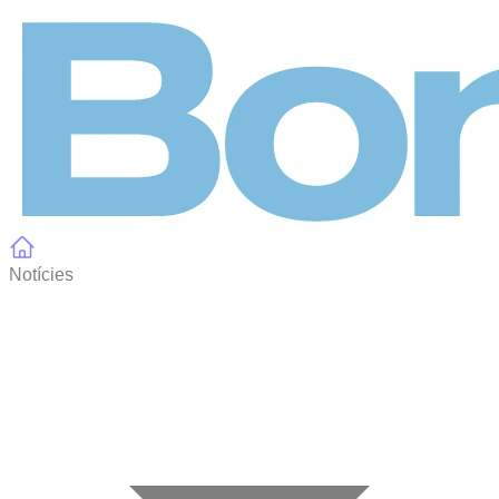
Panell de gestió de galetes
Notícies