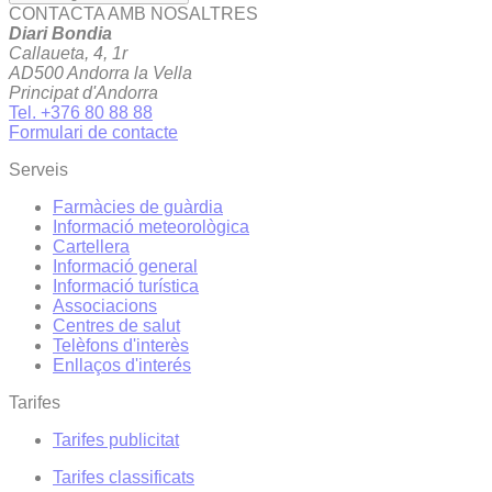
CONTACTA AMB NOSALTRES
Diari Bondia
Callaueta, 4, 1r
AD500 Andorra la Vella
Principat d'Andorra
Tel. +376 80 88 88
Formulari de contacte
Serveis
Farmàcies de guàrdia
Informació meteorològica
Cartellera
Informació general
Informació turística
Associacions
Centres de salut
Telèfons d'interès
Enllaços d'interés
Tarifes
Tarifes publicitat
Tarifes classificats