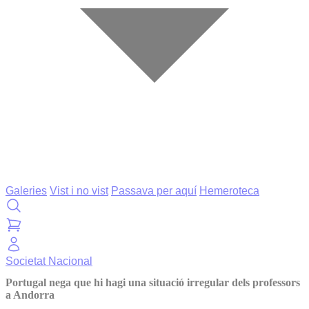
Galeries
Vist i no vist
Passava per aquí
Hemeroteca
Societat
Nacional
Portugal nega que hi hagi una situació irregular dels professors
a Andorra