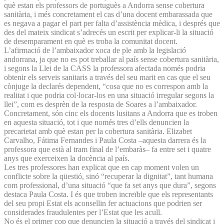
què estan els professors de portuguès a Andorra sense cobertura
sanitària, i més concretament el cas d’una docent embarassada que
es negava a pagar el part per falta d’assistència mèdica, i després que
des del mateix sindicat s’adrecés un escrit per explicar-li la situació
de desemparament en què es troba la comunitat docent.
L’afirmació de l’ambaixador xoca de ple amb la legislació
andorrana, ja que no es pot treballar al país sense cobertura sanitària,
i segons la Llei de la CASS la professora afectada només podria
obtenir els serveis sanitaris a través del seu marit en cas que el seu
cònjuge la declarés dependent, “cosa que no es correspon amb la
realitat i que podria col·locar-los en una situació irregular segons la
llei”, com es desprèn de la resposta de Soares a l’ambaixador.
Concretament, són cinc els docents lusitans a Andorra que es troben
en aquesta situació, tot i que només tres d’ells denuncien la
precarietat amb què estan per la cobertura sanitària. Elizabet
Carvalho, Fátima Fernandes i Paula Costa –aquesta darrera és la
professora que està al tram final de l’embaràs– fa entre set i quatre
anys que exerceixen la docència al país.
Les tres professores han explicat que en cap moment volen un
conflicte sobre la qüestió, sinó “recuperar la dignitat”, tant humana
com professional, d’una situació “que fa set anys que dura”, segons
destaca Paula Costa. I és que troben increïble que els representants
del seu propi Estat els aconsellin fer actuacions que podrien ser
considerades fraudulentes per l’Estat que les acull.
No és el primer cop que denuncien la situació a través del sindicat i