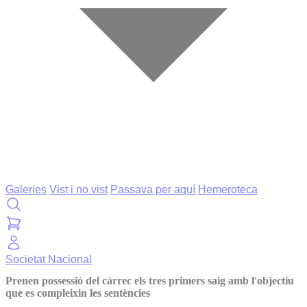
Galeries
Vist i no vist
Passava per aquí
Hemeroteca
Societat
Nacional
Prenen possessió del càrrec els tres primers saig amb l'objectiu
que es compleixin les sentències