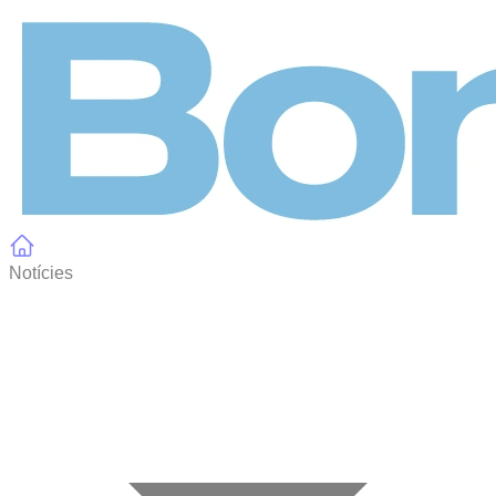
Panell de gestió de galetes
Notícies