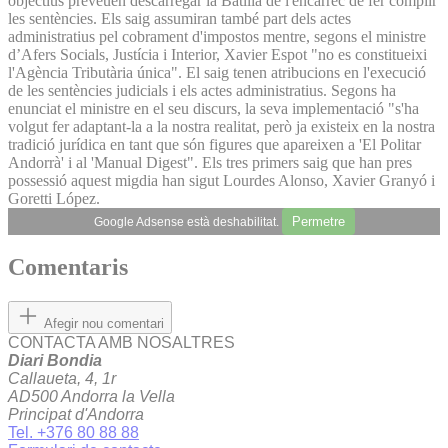
objectius preveuen descarregar la Batllia de l'encàrrec de fer complir
les sentències. Els saig assumiran també part dels actes
administratius pel cobrament d'impostos mentre, segons el ministre
d’Afers Socials, Justícia i Interior, Xavier Espot "no es constitueixi
l'Agència Tributària única". El saig tenen atribucions en l'execució
de les sentències judicials i els actes administratius. Segons ha
enunciat el ministre en el seu discurs, la seva implementació "s'ha
volgut fer adaptant-la a la nostra realitat, però ja existeix en la nostra
tradició jurídica en tant que són figures que apareixen a 'El Politar
Andorrà' i al 'Manual Digest". Els tres primers saig que han pres
possessió aquest migdia han sigut Lourdes Alonso, Xavier Granyó i
Goretti López.
Permetre
Google Adsense està deshabilitat.
Comentaris
Afegir nou comentari
CONTACTA AMB NOSALTRES
Diari Bondia
Callaueta, 4, 1r
AD500 Andorra la Vella
Principat d'Andorra
Tel. +376 80 88 88